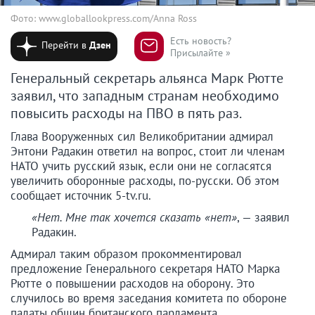
Фото: www.globallookpress.com/Anna Ross
Есть новость?
Перейти в
Дзен
Присылайте »
Генеральный секретарь альянса Марк Рютте
заявил, что западным странам необходимо
повысить расходы на ПВО в пять раз.
Глава Вооруженных сил Великобритании адмирал
Энтони Радакин ответил на вопрос, стоит ли членам
НАТО учить русский язык, если они не согласятся
увеличить оборонные расходы, по-русски. Об этом
сообщает источник 5-tv.ru.
«Нет. Мне так хочется сказать «нет»
, — заявил
Радакин.
Адмирал таким образом прокомментировал
предложение Генерального секретаря НАТО Марка
Рютте о повышении расходов на оборону. Это
случилось во время заседания комитета по обороне
палаты общин британского парламента.