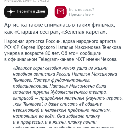
Меньшов, 1984 г.; 5-tv.ru
Есть новость?
Перейти в
Дзен
Присылайте »
Артистка также снималась в таких фильмах,
как «Старшая сестра», «Зеленая карета».
Народная артистка России, вдова народного артиста
РСФСР Сергея Юрского Наталья Максимовна Тенякова
умерла в возрасте 80 лет. Об этом сообщили
в официальном Telegram-канале МХТ имени Чехова.
«Великое горе: сегодня ночью ушла из жизни
народная артистка России Наталья Максимовна
Тенякова. Потеря фундаментальная,
подкашивающая. Наталья Максимовна была
столпом труппы Художественного театра,
актрисой — природным явлением (научить играть,
„как Тенякова“, и даже описать её обаяние
невозможно) и человеком предельно честным,
настоящим во всём. Она задавала планку
и в профессии, и в жизни, планку почти