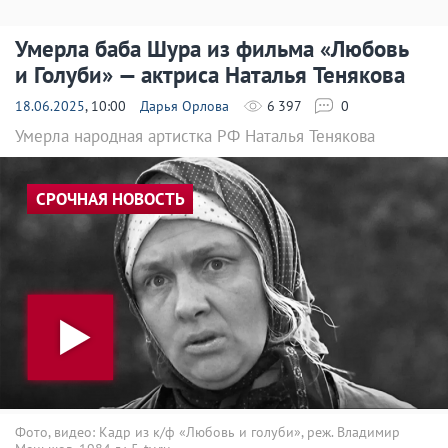
Умерла баба Шура из фильма «Любовь
и Голуби» — актриса Наталья Тенякова
18.06.2025
, 10:00
Дарья Орлова
6 397
0
Умерла народная артистка РФ Наталья Тенякова
СРОЧНАЯ НОВОСТЬ
Фото, видео: Кадр из к/ф «Любовь и голуби», реж. Владимир