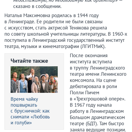
недостижимую, но необходимую как ориентир»
—
сказано в сообщении.
Наталья Максимовна родилась в 1944 году
в Ленинграде. Ее родители не были связаны
с искусством, стать актрисой Тенякова решила
по совету школьной учительницы литературы. В 1960-х
поступила в Ленинградский государственный институт
театра, музыки и кинематографии (ЛГИТМиК).
После окончания
Читайте также
института вступила
в труппу Ленинградского
театра имени Ленинского
комсомола. На сцене
дебютировала в роли
Полли Пичем
в «Трехгрошовой опере».
Время чайку
пошвыркать
В 1967 году начала
с брусничкой: как
работу в Ленинградском
снимали «Любовь
Большом драматическом
и голуби»
театре (БДТ). Там быстро
заняла ведущие позиции.