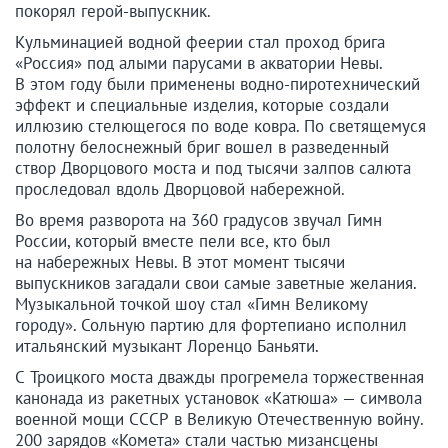
покорял герой-выпускник.
Кульминацией водной феерии стал проход брига
«Россия» под алыми парусами в акватории Невы.
В этом году были применены водно-пиротехнический
эффект и специальные изделия, которые создали
иллюзию стелющегося по воде ковра. По светящемуся
полотну белоснежный бриг вошел в разведенный
створ Дворцового моста и под тысячи залпов салюта
проследовал вдоль Дворцовой набережной.
Во время разворота на 360 градусов звучал Гимн
России, который вместе пели все, кто был
на набережных Невы. В этот момент тысячи
выпускников загадали свои самые заветные желания.
Музыкальной точкой шоу стал «Гимн Великому
городу». Сольную партию для фортепиано исполнил
итальянский музыкант Лоренцо Баньяти.
С Троицкого моста дважды прогремела торжественная
канонада из ракетных установок «Катюша» — символа
военной мощи СССР в Великую Отечественную войну.
200 зарядов «Комета» стали частью мизансцены