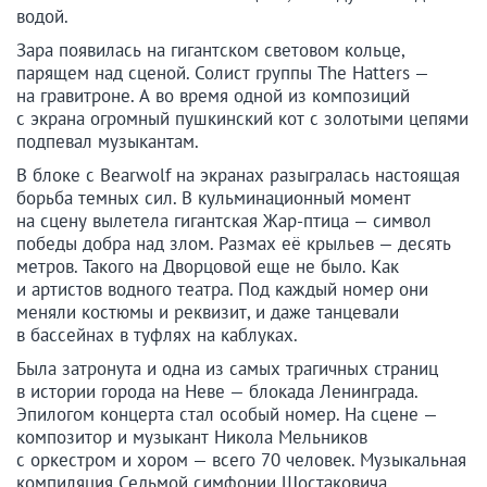
водой.
Зара появилась на гигантском световом кольце,
парящем над сценой. Солист группы The Hatters —
на гравитроне. А во время одной из композиций
с экрана огромный пушкинский кот с золотыми цепями
подпевал музыкантам.
В блоке с Bearwolf на экранах разыгралась настоящая
борьба темных сил. В кульминационный момент
на сцену вылетела гигантская Жар-птица — символ
победы добра над злом. Размах её крыльев — десять
метров. Такого на Дворцовой еще не было. Как
и артистов водного театра. Под каждый номер они
меняли костюмы и реквизит, и даже танцевали
в бассейнах в туфлях на каблуках.
Была затронута и одна из самых трагичных страниц
в истории города на Неве — блокада Ленинграда.
Эпилогом концерта стал особый номер. На сцене —
композитор и музыкант Никола Мельников
с оркестром и хором — всего 70 человек. Музыкальная
компиляция Седьмой симфонии Шостаковича