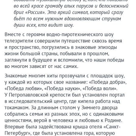
во всей красе громаду алых парусов и белоснежный
бриг «Россия». Это яркий символ, который сразу
бьёт по всем нужным вдохновляющим струнам
души всех, кто видит шоу.
Вместе с героями водно-пиротехнического шоу
телезрители совершили путешествие сквозь время
и пространство, погрузились в знаковые эпизоды
жизни большой страны, побывали в прошлом,
заглянули в будущее и вспомнили, что наши победы
во многом зависят от нас самих.
Знакомые многим хиты прозвучали с площадок шоу,
у каждой из которых свое название: «Победа добра»,
«Победа любви», «Победа науки», «Победа воли».
У Петропавловской крепости был установлен портал
в исследовательский центр, где кипела работа над
токамаком. За длинным столом у Зимнего дворца
собрались семьи из разных эпох, но с одинаковыми
ценностями, верой в человека и любовью к Родине.
Впервые была задействована крыша отеля «Санкт-
Петербург», где была установлена гора, которую