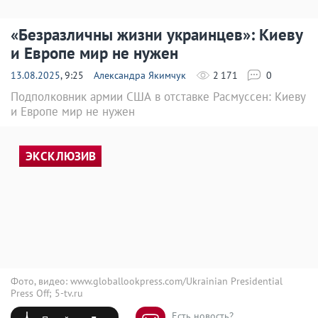
«Безразличны жизни украинцев»: Киеву
и Европе мир не нужен
13.08.2025
, 9:25
Александра Якимчук
2 171
0
Подполковник армии США в отставке Расмуссен: Киеву
и Европе мир не нужен
ЭКСКЛЮЗИВ
Фото, видео: www.globallookpress.com/Ukrainian Presidential
Press Off; 5-tv.ru
Есть новость?