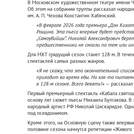
В Московском художественном театре имени Ч
Об этом на собрании труппы рассказал народ
им. А. П. Чехова Константин Хабенский.
«В феврале 2026 года премьера „Дон Кихот
Рощина. Эта пьеса впервые будет представ
„Самоубийцы“. Николай Александрович бере
предшественники не смогли по тем или и
Для МХТ грядущий сезон станет 128-м. В течен
спектаклей самых разных жанров.
«Я не скажу, что это окончательный списо
приходит во время еды. Но как-то пытаемс
в 128-м сезоне. Всего девять!»
— рассказал
Первый премьерный спектакль «Кабала святош»
основу лег сюжет пьесы Михаила Булгакова. В
народный артист РФ Николай Цискаридзе. Одна
под псевдонимом.
Кроме этого, на Основную сцену также впервы
половине сезона начнутся репетиции «Живого 