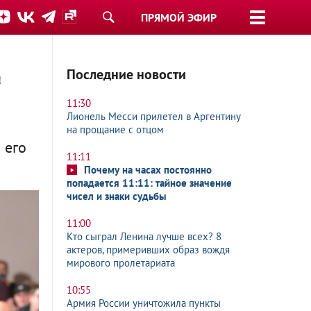
ПРЯМОЙ ЭФИР
а
Последние новости
11:30
Лионель Месси прилетел в Аргентину
на прощание с отцом
 его
11:11
Почему на часах постоянно
попадается 11:11: тайное значение
чисел и знаки судьбы
11:00
Кто сыграл Ленина лучше всех? 8
актеров, примеривших образ вождя
мирового пролетариата
10:55
Армия России уничтожила пункты