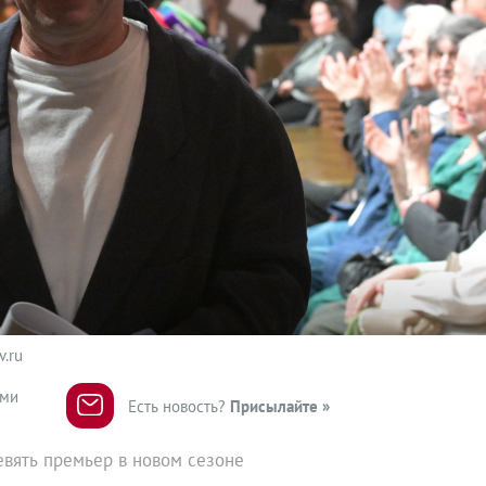
v.ru
ями
Есть новость?
Присылайте »
евять премьер в новом сезоне