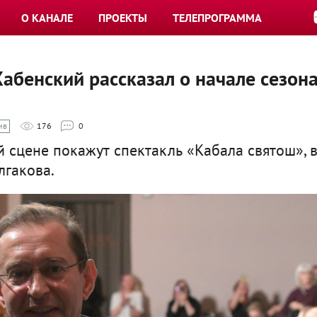
О КАНАЛЕ
ПРОЕКТЫ
ТЕЛЕПРОГРАММА
Хабенский рассказал о начале сезон
ив
176
0
й сцене покажут спектакль «Кабала святош», в
лгакова.