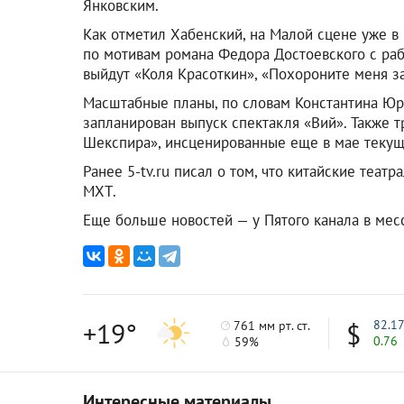
Янковским.
Как отметил Хабенский, на Малой сцене уже в
по мотивам романа Федора Достоевского с раб
выйдут «Коля Красоткин», «Похороните меня з
Масштабные планы, по словам Константина Юрь
запланирован выпуск спектакля «Вий». Также 
Шекспира», инсценированные еще в мае текуще
Ранее 5-tv.ru писал о том, что китайские теа
МХТ.
Еще больше новостей — у Пятого канала в ме
+19°
82.1
761 мм рт. ст.
0.76
59%
Интересные материалы