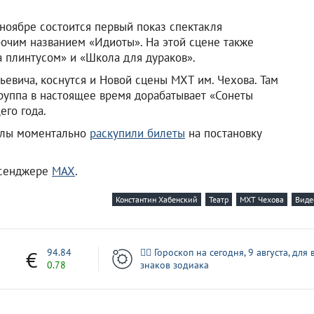
 ноябре состоится первый показ спектакля
очим названием «Идиоты». На этой сцене также
а плинтусом» и «Школа для дураков».
евича, коснутся и Новой сцены МХТ им. Чехова. Там
труппа в настоящее время дорабатывает «Сонеты
го года.
тралы моментально
раскупили билеты
на постановку
ссенджере
MAX
.
Константин Хабенский
Театр
МХТ Чехова
Виде
7
94.84
🧙‍♀ Гороскоп на сегодня, 9 августа, для 
0.78
знаков зодиака