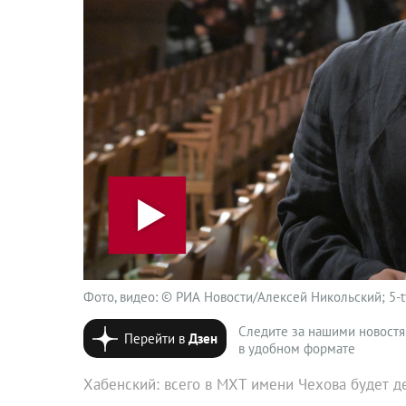
Фото, видео: © РИА Новости/Алексей Никольский; 5-t
Следите за нашими новост
Перейти в
Дзен
в удобном формате
Хабенский: всего в МХТ имени Чехова будет д