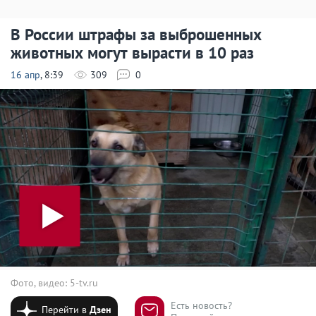
В России штрафы за выброшенных
животных могут вырасти в 10 раз
16 апр
, 8:39
309
0
Фото, видео: 5-tv.ru
Есть новость?
Перейти в
Дзен