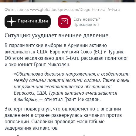
Фото, видео: www.globallookpress.com/Diego Herrera; 5-tv.ru
Есть новость?
Перейти в
Дзен
Присылайте »
Ситуацию ухудшает внешнее давление.
В парламентские выборы в Армении активно
вмешиваются США, Европейский Союз (ЕС) и Турция.
Об этом эксклюзивно для 5-tv.ru рассказал политолог
и экономист Грант Микаэлян.
«Обстановка довольно напряженная, в особенности
между самими политическими силами. Также очень
напряженная геополитическая обстановка:
Евросоюз, США, Турция активно вмешиваются
в выборы»,
— отметил Грант Микаэлян.
Эксперт подчеркнул, что одновременно с внешним
давлением в стране развернулась кампания против
оппозиции. Силовики проводят масштабные
задержания активистов.