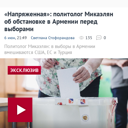
«Напряженная»: политолог Микаэлян
об обстановке в Армении перед
выборами
6 июн
, 21:49
Светлана Стофорандова
135
0
Политолог Микаэлян: в выборы в Армении
вмешиваются США, ЕС и Турция
ЭКСКЛЮЗИВ