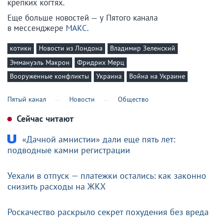
крепких когтях.
Еще больше новостей — у Пятого канала
в мессенджере
МАКС
.
котики
Новости из Лондона
Владимир Зеленский
Эммануэль Макрон
Фридрих Мерц
Вооруженные конфликты
Украина
Война на Украине
Пятый канал
Новости
Общество
Сейчас читают
«Дачной амнистии» дали еще пять лет:
подводные камни регистрации
Уехали в отпуск — платежки остались: как законно
снизить расходы на ЖКХ
Роскачество раскрыло секрет похудения без вреда