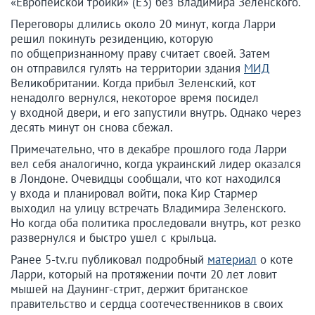
«Европейской тройки» (Е3) без Владимира Зеленского.
Переговоры длились около 20 минут, когда Ларри
решил покинуть резиденцию, которую
по общепризнанному праву считает своей. Затем
он отправился гулять на территории здания
МИД
Великобритании. Когда прибыл Зеленский, кот
ненадолго вернулся, некоторое время посидел
у входной двери, и его запустили внутрь. Однако через
десять минут он снова сбежал.
Примечательно, что в декабре прошлого года Ларри
вел себя аналогично, когда украинский лидер оказался
в Лондоне. Очевидцы сообщали, что кот находился
у входа и планировал войти, пока Кир Стармер
выходил на улицу встречать Владимира Зеленского.
Но когда оба политика проследовали внутрь, кот резко
развернулся и быстро ушел с крыльца.
Ранее 5-tv.ru публиковал подробный
материал
о коте
Ларри, который на протяжении почти 20 лет ловит
мышей на Даунинг-стрит, держит британское
правительство и сердца соотечественников в своих