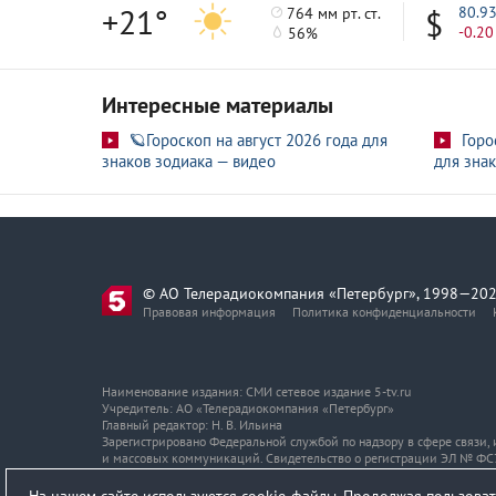
+21°
80.9
764 мм рт. ст.
-0.20
56%
Интересные материалы
🪐Гороскоп на август 2026 года для
Горо
знаков зодиака — видео
для знак
© АО Телерадиокомпания «Петербург», 1998—202
Правовая информация
Политика конфиденциальности
Наименование издания: СМИ сетевое издание 5-tv.ru
Учредитель: АО «Телерадиокомпания «Петербург»
Главный редактор: Н. В. Ильина
Зарегистрировано Федеральной службой по надзору в сфере связи
и массовых коммуникаций. Свидетельство о регистрации ЭЛ № ФС7
Адрес и телефон редакции