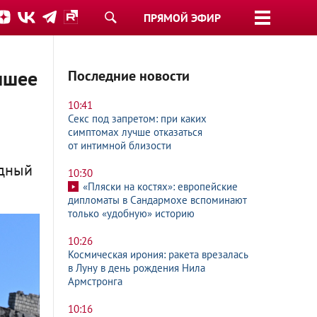
ПРЯМОЙ ЭФИР
чшее
Последние новости
10:41
Секс под запретом: при каких
симптомах лучше отказаться
от интимной близости
ндный
10:30
«Пляски на костях»: европейские
дипломаты в Сандармохе вспоминают
только «удобную» историю
10:26
Космическая ирония: ракета врезалась
в Луну в день рождения Нила
Армстронга
10:16