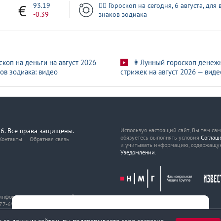
3
93.19
🧙‍♀ Гороскоп на сегодня, 6 августа, для 
-0.39
знаков зодиака
скоп на деньги на август 2026
👩Лунный гороскоп денеж
ов зодиака: видео
стрижек на август 2026 — виде
6. Все права защищены.
Используя настоящий сайт, Вы тем са
обязуетесь выполнять условия
Соглаш
Контакты
Обратная связь
и учитывать информацию, содержащу
Уведомлении
.
, информационных технологий
7-69216 от 29 марта 2017 года.