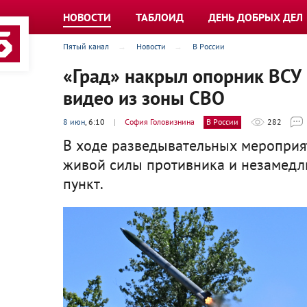
НОВОСТИ
ТАБЛОИД
ДЕНЬ ДОБРЫХ ДЕЛ
Пятый канал
Новости
В России
«Град» накрыл опорник ВСУ
видео из зоны СВО
8 июн
, 6:10
|
София Головизнина
В России
282
В ходе разведывательных меропри
живой силы противника и незамедл
пункт.