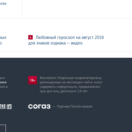
всех
ных
Любовный гороскоп на август 2026
о
для знаков зодиака — видео
мым
Внимание! Отдельные видеоматериалы,
ения
размещенные на настоящем сайте, могут
юся в
содержать информацию, предназначен­
ную для лиц, достигших 18 лет.
—
Партнер Пятого канала