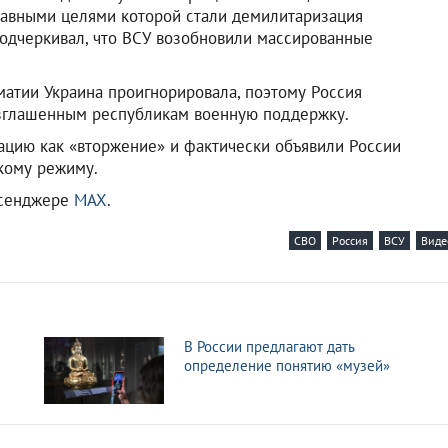
лавными целями которой стали демилитаризация
подчеркивал, что ВСУ возобновили массированные
атии Украина проигнорировала, поэтому Россия
озглашенным республикам военную поддержку.
ацию как «вторжение» и фактически объявили России
кому режиму.
ссенджере
MAX
.
СВО
Россия
ВСУ
Виде
В России предлагают дать
определение понятию «музей»