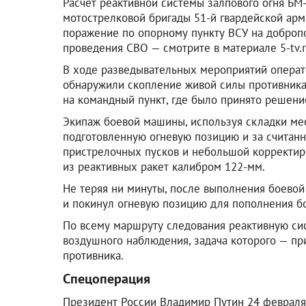
Расчет реактивной системы залпового огня БМ-
мотострелковой бригады 51-й гвардейской арм
поражение по опорному пункту ВСУ на доброп
проведения СВО — смотрите в материале 5-tv.r
В ходе разведывательных мероприятий опера
обнаружили скопление живой силы противника
на командный пункт, где было принято решени
Экипаж боевой машины, используя складки мес
подготовленную огневую позицию и за считанн
пристрелочных пусков и небольшой корректиро
из реактивных ракет калибром 122-мм.
Не теряя ни минуты, после выполнения боевой
и покинул огневую позицию для пополнения б
По всему маршруту следования реактивную сис
воздушного наблюдения, задача которого — пр
противника.
Спецоперация
Президент России Владимир Путин 24 февраля 