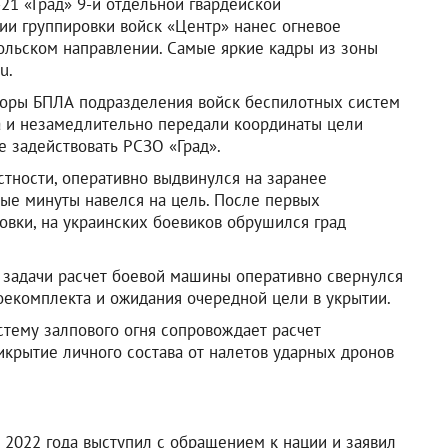
21 «Град» 9-й отдельной гвардейской
ии группировки войск «Центр» нанес огневое
ольском направлении. Самые яркие кадры из зоны
u.
торы БПЛА подразделения войск беспилотных систем
 и незамедлительно передали координаты цели
е задействовать РСЗО «Град».
тности, оперативно выдвинулся на заранее
ые минуты навелся на цель. После первых
вки, на украинских боевиков обрушился град
 задачи расчет боевой машины оперативно свернулся
оекомплекта и ожидания очередной цели в укрытии.
тему залпового огня сопровождает расчет
икрытие личного состава от налетов ударных дронов
2022 года выступил с обращением к нации и заявил