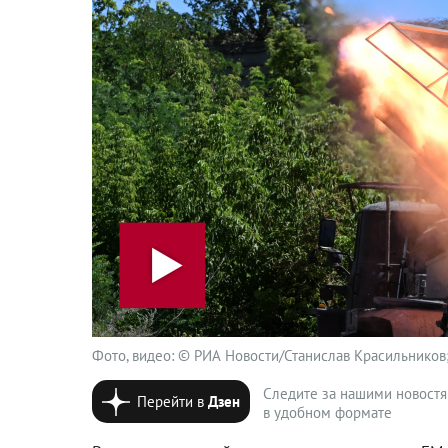
Фото, видео: © РИА Новости/Станислав Красильников
Следите за нашими новост
Перейти в
Дзен
в удобном формате