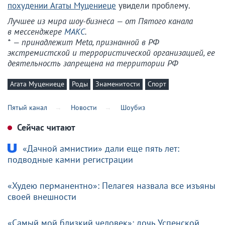
похудении Агаты Муцениеце
увидели проблему.
Лучшее из мира шоу-бизнеса — от Пятого канала
в мессенджере
МАКС
.
* — принадлежит Meta, признанной в РФ
экстремистской и террористической организацией, ее
деятельность запрещена на территории РФ
Агата Муцениеце
Роды
Знаменитости
Спорт
Пятый канал
Новости
Шоубиз
Сейчас читают
«Дачной амнистии» дали еще пять лет:
подводные камни регистрации
«Худею перманентно»: Пелагея назвала все изъяны
своей внешности
«Самый мой близкий человек»: дочь Успенской