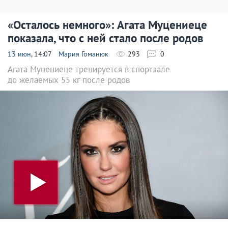
«Осталось немного»: Агата Муцениеце
показала, что с ней стало после родов
13 июн
, 14:07
Мария Гоманюк
293
0
Агата Муцениеце тренируется в спортзале
до желаемых 55 кг после родов