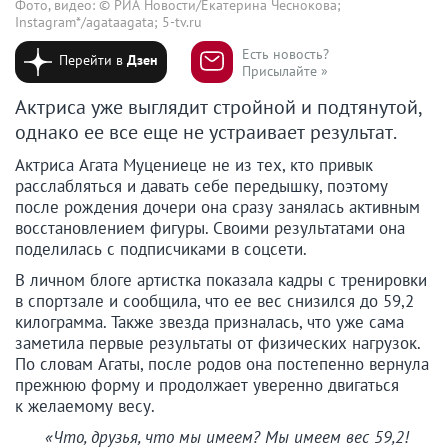
Фото, видео: © РИА Новости/Екатерина Чеснокова;
Instagram*/agataagata; 5-tv.ru
Есть новость?
Перейти в
Дзен
Присылайте »
Актриса уже выглядит стройной и подтянутой,
однако ее все еще не устраивает результат.
Актриса Агата Муцениеце не из тех, кто привык
расслабляться и давать себе передышку, поэтому
после рождения дочери она сразу занялась активным
восстановлением фигуры. Своими результатами она
поделилась с подписчиками в соцсети.
В личном блоге артистка показала кадры с тренировки
в спортзале и сообщила, что ее вес снизился до 59,2
килограмма. Также звезда призналась, что уже сама
заметила первые результаты от физических нагрузок.
По словам Агаты, после родов она постепенно вернула
прежнюю форму и продолжает уверенно двигаться
к желаемому весу.
«Что, друзья, что мы имеем? Мы имеем вес 59,2!