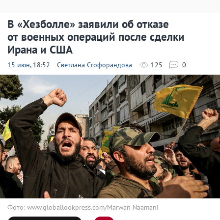
В «Хезболле» заявили об отказе
от военных операций после сделки
Ирана и США
15 июн
, 18:52
Светлана Стофорандова
125
0
Фото: www.globallookpress.com/Marwan Naamani