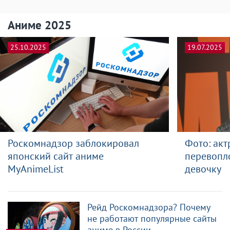
Аниме 2025
25.10.2025
19.07.2025
Роскомнадзор заблокировал
Фото: акт
японский сайт аниме
перевопло
MyAnimeList
девочку
Рейд Роскомнадзора? Почему
не работают популярные сайты
аниме в России