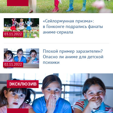
«Сейлормунная призма»:
в Гонконге подрались фанаты
аниме-сериала
03.11.2022
Плохой пример заразителен?
Опасно ли аниме для детской
психики
02.11.2022