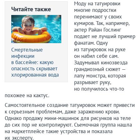
Моду на татуировки
Читайте также
многие подростки
перенимают у своих
кумиров. Так, например,
актер Райан Гослинг
подает не лучший пример
фанатам. Одну
из татуировок на руке
Смертельные
инфекции
он набил себе сам.
в бассейне: какую
Задумывал кинозвезда
опасность скрывает
грандиозный сюжет —
хлорированная вода
лапу монстра, которая
разрывает руку,
но получилось что-то
похожее на кактус.
Самостоятельное создание татуировок может привести
к серьезным проблемам, даже заражению крови.
Однако продажу мини-машинок для рисунков на теле
до сих пор не контролируют. Съемочная группа нашла
на маркетплейсе такие устройства и показала
их эксперту.