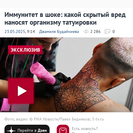
Иммунитет в шоке: какой скрытый вред
наносят организму татуировки
23.05.2025
, 9:14
Джамиля Будайчиева
2 286
0
ЭКСКЛЮЗИВ
Фото, видео: © РИА Новости/Павел Бедняков; 5-tv.ru
Есть новость?
Перейти в
Дзен