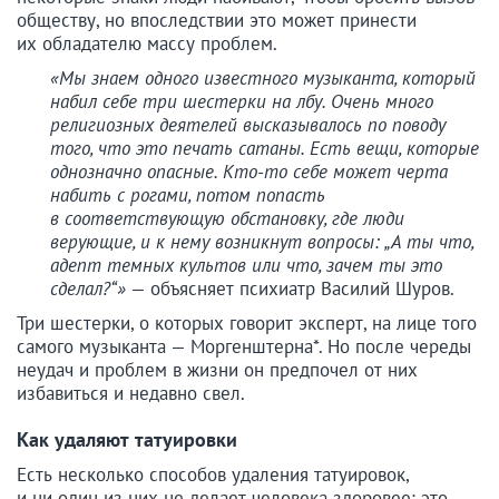
обществу, но впоследствии это может принести
их обладателю массу проблем.
«Мы знаем одного известного музыканта, который
набил себе три шестерки на лбу. Очень много
религиозных деятелей высказывалось по поводу
того, что это печать сатаны. Есть вещи, которые
однозначно опасные. Кто-то себе может черта
набить с рогами, потом попасть
в соответствующую обстановку, где люди
верующие, и к нему возникнут вопросы: „А ты что,
адепт темных культов или что, зачем ты это
сделал?“»
— объясняет психиатр Василий Шуров.
Три шестерки, о которых говорит эксперт, на лице того
самого музыканта — Моргенштерна*. Но после череды
неудач и проблем в жизни он предпочел от них
избавиться и недавно свел.
Как удаляют татуировки
Есть несколько способов удаления татуировок,
и ни один из них не делает человека здоровее: это