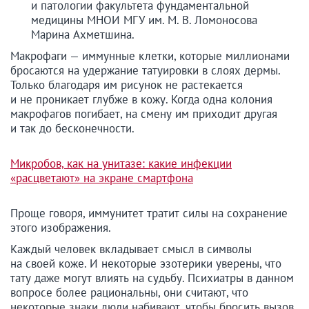
и патологии факультета фундаментальной
медицины МНОИ МГУ им. М. В. Ломоносова
Марина Ахметшина.
Макрофаги — иммунные клетки, которые миллионами
бросаются на удержание татуировки в слоях дермы.
Только благодаря им рисунок не растекается
и не проникает глубже в кожу. Когда одна колония
макрофагов погибает, на смену им приходит другая
и так до бесконечности.
Микробов, как на унитазе: какие инфекции
«расцветают» на экране смартфона
Проще говоря, иммунитет тратит силы на сохранение
этого изображения.
Каждый человек вкладывает смысл в символы
на своей коже. И некоторые эзотерики уверены, что
тату даже могут влиять на судьбу. Психиатры в данном
вопросе более рациональны, они считают, что
некоторые знаки люди набивают, чтобы бросить вызов