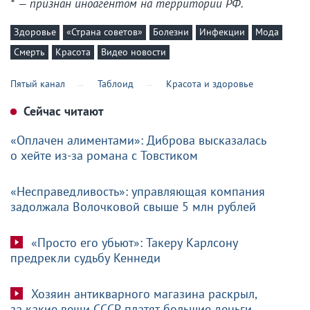
* — признан иноагентом на территории РФ.
Здоровье
«Страна советов»
Болезни
Инфекции
Мода
Смерть
Красота
Видео новости
Пятый канал
Таблоид
Красота и здоровье
Сейчас читают
«Оплачен алиментами»: Диброва высказалась
о хейте из-за романа с Товстиком
«Несправедливость»: управляющая компания
задолжала Волочковой свыше 5 млн рублей
«Просто его убьют»: Такеру Карлсону
предрекли судьбу Кеннеди
Хозяин антикварного магазина раскрыл,
за какие вещи СССР платят большие деньги