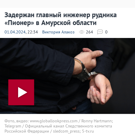
Задержан главный инженер рудника
«Пионер» в Амурской области
01.04.2024
, 22:34
Виктория Алакоз
264
0
Фото, видео: www.globallookpress.com / Ronny Hartmann;
Telegram / Официальный канал Следственного комитета
Российской Федерации / sledcom_press; 5-tv.ru