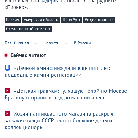
Ростехнадзора
задержаны
после ЧП на руднике
«Пионер».
Россия
Амурская область
Шахтёры
Видео новости
Следственный комитет
Пятый канал
Новости
В России
Сейчас читают
«Дачной амнистии» дали еще пять лет:
подводные камни регистрации
«Детская травма»: гулявшую голой по Москве
Брагину отправили под домашний арест
Хозяин антикварного магазина раскрыл,
за какие вещи СССР платят большие деньги
коллекционеры