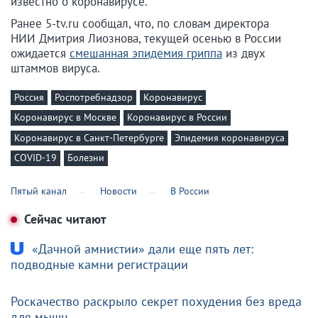
известно о коронавирусе.
Ранее 5-tv.ru сообщал, что, по словам директора
НИИ Дмитрия Лиознова, текущей осенью в России
ожидается
смешанная эпидемия гриппа
из двух
штаммов вируса.
Россия
Роспотребнадзор
Коронавирус
Коронавирус в Москве
Коронавирус в России
Коронавирус в Санкт-Петербурге
Эпидемия коронавируса
COVID-19
Болезни
Пятый канал
Новости
В России
Сейчас читают
«Дачной амнистии» дали еще пять лет:
подводные камни регистрации
Роскачество раскрыло секрет похудения без вреда
для мышц