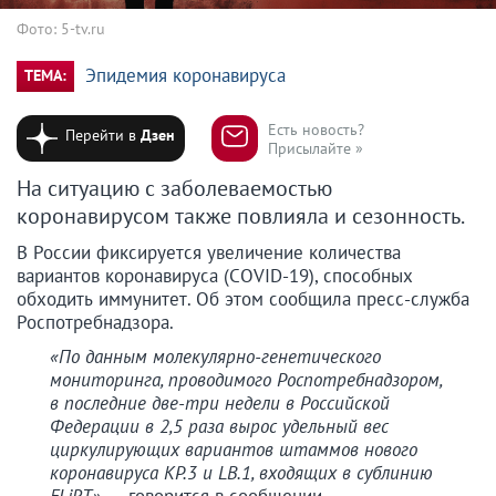
Фото: 5-tv.ru
Эпидемия коронавируса
ТЕМА:
Есть новость?
Перейти в
Дзен
Присылайте »
На ситуацию с заболеваемостью
коронавирусом также повлияла и сезонность.
В России фиксируется увеличение количества
вариантов коронавируса (COVID-19), способных
обходить иммунитет. Об этом сообщила пресс-служба
Роспотребнадзора.
«По данным молекулярно-генетического
мониторинга, проводимого Роспотребнадзором,
в последние две-три недели в Российской
Федерации в 2,5 раза вырос удельный вес
циркулирующих вариантов штаммов нового
коронавируса KP.3 и LB.1, входящих в сублинию
FLiRT»
, — говорится в сообщении.