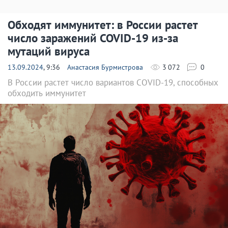
Обходят иммунитет: в России растет
число заражений COVID-19 из-за
мутаций вируса
13.09.2024
, 9:36
Анастасия Бурмистрова
3 072
0
В России растет число вариантов COVID-19, способных
обходить иммунитет