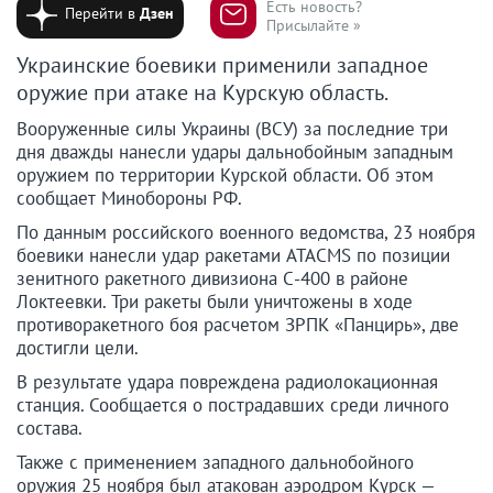
Есть новость?
Перейти в
Дзен
Присылайте »
Украинские боевики применили западное
оружие при атаке на Курскую область.
Вооруженные силы Украины (ВСУ) за последние три
дня дважды нанесли удары дальнобойным западным
оружием по территории Курской области. Об этом
сообщает Минобороны РФ.
По данным российского военного ведомства, 23 ноября
боевики нанесли удар ракетами ATACMS по позиции
зенитного ракетного дивизиона С-400 в районе
Локтеевки. Три ракеты были уничтожены в ходе
противоракетного боя расчетом ЗРПК «Панцирь», две
достигли цели.
В результате удара повреждена радиолокационная
станция. Сообщается о пострадавших среди личного
состава.
Также с применением западного дальнобойного
оружия 25 ноября был атакован аэродром Курск —