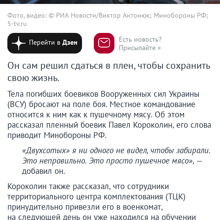
Фото, видео: © РИА Новости/Виктор Антонюк; Минобороны РФ;
5-tv.ru
Есть новость?
Перейти в
Дзен
Присылайте »
Он сам решил сдаться в плен, чтобы сохранить
свою жизнь.
Тела погибших боевиков Вооруженных сил Украины
(ВСУ) бросают на поле боя. Местное командование
относится к ним как к пушечному мясу. Об этом
рассказал пленный боевик Павел Короколин, его слова
приводит Минобороны РФ.
«Двухсотых» я ни одного не видел, чтобы забирали.
Это неправильно. Это просто пушечное мясо»
, —
добавил он.
Короколин также рассказал, что сотрудники
территориального центра комплектования (ТЦК)
принудительно привезли его в военкомат,
на следующей день он уже находился на обучении