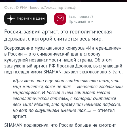
Фото: © РИА Новости/Александр Вильф
Есть новость?
Перейти в
Дзен
Присылайте »
Россия, заявил артист, это геополитическая
держава, с которой считается весь мир.
Возрождение музыкального конкурса «Интервидение»
в России — это символический шаг в сторону
культурной независимости нашей страны. Об этом
заслуженный артист РФ Ярослав Дронов, выступающий
под псевдонимом SHAMAN, заявил эксклюзивно 5-tv.ru.
«Для меня это еще одно свидетельство того, что
мир меняется, даже не так — меняется глобальный
миропорядок. И Россия в нем занимает место
геополитической державы, с которой считается
весь мир! Может, это прозвучит немного пафосно,
но вот по ощущениям именно так…»
— отметил
артист.
SHAMAN подчеркнул, что Россия больше не смотрит