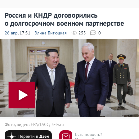
Россия и КНДР договорились
о долгосрочном военном партнерстве
26 апр
, 17:51
Элина Битюцкая
255
0
Фото, видео: EPA/ТАСС; 5-tv.ru
Есть новость?
Перейти в
Дзен