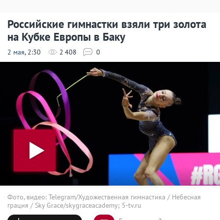
Российские гимнастки взяли три золота
на Кубке Европы в Баку
2 мая
, 2:30
2 408
0
Фото, видео: Telegram/Художественная гимнастика / Небесная
грация / Sky Grace/skygraceacademy; 5-tv.ru