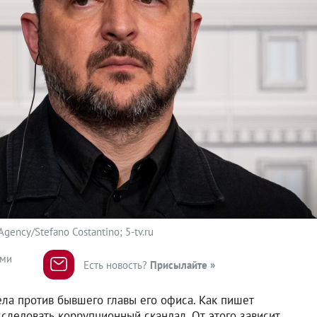
gency/Stefano Costantino; 5-tv.ru
ями
Есть новость?
Присылайте »
ела против бывшего главы его офиса. Как пишет
асследовать коррупционный скандал. От этого зависит