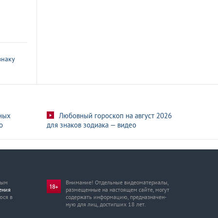
знаку
ных
Любовный гороскоп на август 2026
о
для знаков зодиака — видео
мым
Внимание! Отдельные видеоматериалы,
ения
размещенные на настоящем сайте, могут
юся в
содержать информацию, предназначен­
ную для лиц, достигших 18 лет.