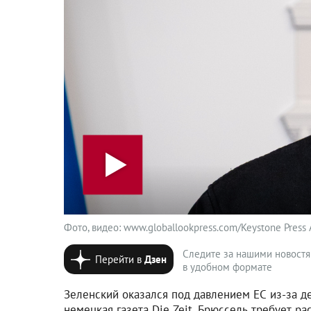
Фото, видео: www.globallookpress.com/Keystone Press A
Следите за нашими новост
Перейти в
Дзен
в удобном формате
Зеленский оказался под давлением ЕС из-за д
немецкая газета Die Zeit, Брюссель требует р