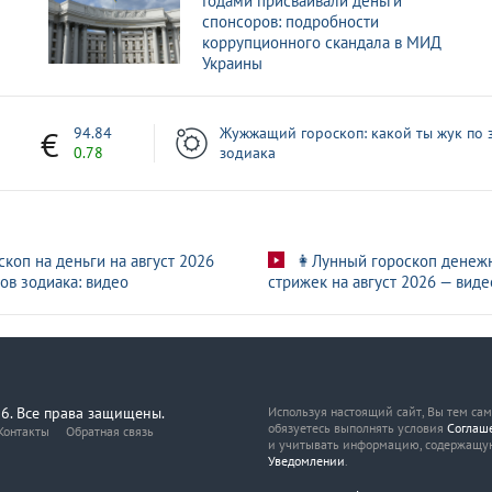
Годами присваивали деньги
спонсоров: подробности
коррупционного скандала в МИД
Украины
7
94.84
Жужжащий гороскоп: какой ты жук по 
0.78
зодиака
скоп на деньги на август 2026
👩Лунный гороскоп денеж
ов зодиака: видео
стрижек на август 2026 — виде
6. Все права защищены.
Используя настоящий сайт, Вы тем са
обязуетесь выполнять условия
Соглаш
Контакты
Обратная связь
и учитывать информацию, содержащу
Уведомлении
.