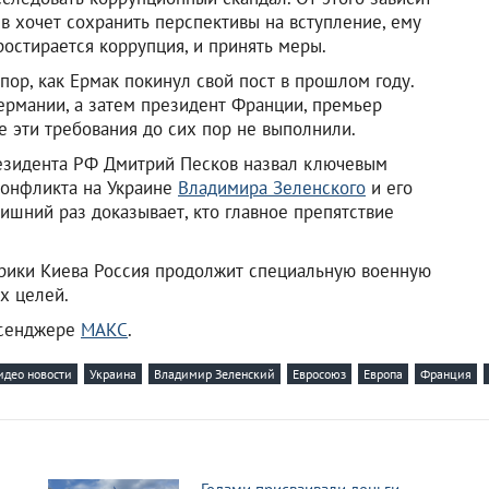
в хочет сохранить перспективы на вступление, ему
ростирается коррупция, и принять меры.
пор, как Ермак покинул свой пост в прошлом году.
ермании, а затем президент Франции, премьер
е эти требования до сих пор не выполнили.
президента РФ Дмитрий Песков назвал ключевым
конфликта на Украине
Владимира Зеленского
и его
ишний раз доказывает, кто главное препятствие
орики Киева Россия продолжит специальную военную
х целей.
ссенджере
МАКС
.
идео новости
Украина
Владимир Зеленский
Евросоюз
Европа
Франция