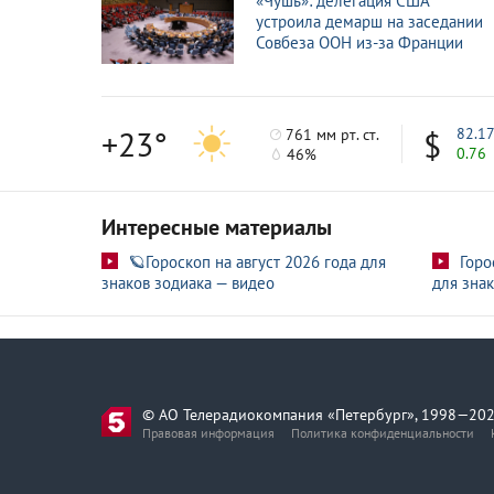
«Чушь»: делегация США
устроила демарш на заседании
Совбеза ООН из-за Франции
+23°
82.1
761 мм рт. ст.
0.76
46%
Интересные материалы
🪐Гороскоп на август 2026 года для
Горо
знаков зодиака — видео
для знак
© АО Телерадиокомпания «Петербург», 1998—202
Правовая информация
Политика конфиденциальности