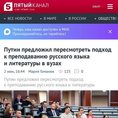
ЭФИР
6 АВГ, ЧЕТВЕРГ, 23:34
ВСЕ НОВОСТИ
В МИРЕ
В РОССИИ
ОБЩЕСТВО
Теперь наш канал доступен в MAX
Присоединяйтесь, не теряйтесь!
Путин предложил пересмотреть подход
к преподаванию русского языка
и литературы в вузах
2 июн
, 16:44
Мария Гоманюк
125
0
Путин предложил пересмотреть подход
к преподаванию русского языка и литературы