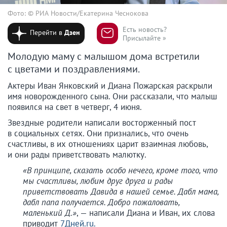
Фото: © РИА Новости/Екатерина Чеснокова
Есть новость?
Перейти в
Дзен
Присылайте »
Молодую маму с малышом дома встретили
с цветами и поздравлениями.
Актеры Иван Янковский и Диана Пожарская раскрыли
имя новорожденного сына. Они рассказали, что малыш
появился на свет в четверг, 4 июня.
Звездные родители написали восторженный пост
в социальных сетях. Они признались, что очень
счастливы, в их отношениях царит взаимная любовь,
и они рады приветствовать малютку.
«В принципе, сказать особо нечего, кроме того, что
мы счастливы, любим друг друга и рады
приветствовать Давида в нашей семье. Дабл мама,
дабл папа получается. Добро пожаловать,
маленький Д.»
, — написали Диана и Иван, их слова
приводит
7Дней.ru.