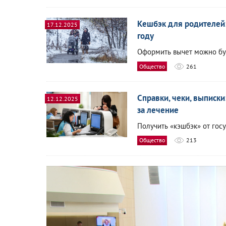
Кешбэк для родителей:
17.12.2025
году
Оформить вычет можно буд
Общество
261
Справки, чеки, выписк
12.12.2025
за лечение
Получить «кэшбэк» от госу
Общество
213