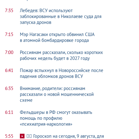
7:35
Лебедев: ВСУ используют
заблокированные в Николаеве суда для
запуска дронов
7:15
Мэр Нагасаки открыто обвинил США
в атомной бомбардировке города
7:00
Россиянам рассказали, сколько коротких
рабочих недель будет в 2027 году
6:41
Пожар вспыхнул в Новороссийске после
падения обломков дронов ВСУ
6:35
Внимание, родители: россиянам
рассказали о новой мошеннической
схеме
6:11
Фельдшеры в РФ смогут оказывать
помощь по профилю
«психиатрия-наркология»
5:55
🧙‍♀ Гороскоп на сегодня, 9 августа, для