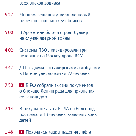
всех знаков зодиака
5:27
Минпросвещения утвердило новый
перечень школьных учебников
5:00
В Аргентине богачи строят бункер
на случай ядерной войны
4:02
Системы ПВО ликвидировали три
летевших на Москву дрона ВСУ
3:47
ДТП с двумя пассажирскими автобусами
в Нигере унесло жизни 22 человек
2:50
В РФ собрали тысячи документов
о блокаде Ленинграда для признания
ее геноцидом
2:14
В результате атаки БПЛА на Белгород
пострадали 13 человек, включая двоих
детей
1:48
Появились кадры падения лифта