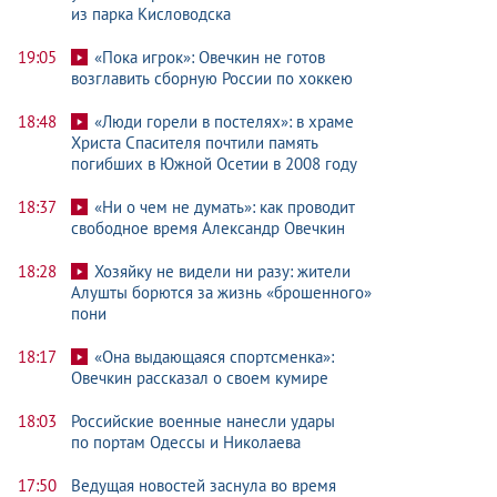
из парка Кисловодска
19:05
«Пока игрок»: Овечкин не готов
возглавить сборную России по хоккею
18:48
«Люди горели в постелях»: в храме
Христа Спасителя почтили память
погибших в Южной Осетии в 2008 году
18:37
«Ни о чем не думать»: как проводит
свободное время Александр Овечкин
18:28
Хозяйку не видели ни разу: жители
Алушты борются за жизнь «брошенного»
пони
18:17
«Она выдающаяся спортсменка»:
Овечкин рассказал о своем кумире
18:03
Российские военные нанесли удары
по портам Одессы и Николаева
17:50
Ведущая новостей заснула во время