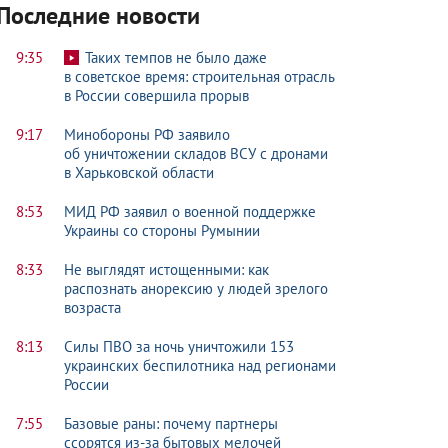
Последние новости
9:35
Таких темпов не было даже
в советское время: строительная отрасль
в России совершила прорыв
9:17
Минобороны РФ заявило
об уничтожении складов ВСУ с дронами
в Харьковской области
8:53
МИД РФ заявил о военной поддержке
Украины со стороны Румынии
8:33
Не выглядят истощенными: как
распознать анорексию у людей зрелого
возраста
8:13
Силы ПВО за ночь уничтожили 153
украинских беспилотника над регионами
России
7:55
Базовые раны: почему партнеры
ссорятся из-за бытовых мелочей