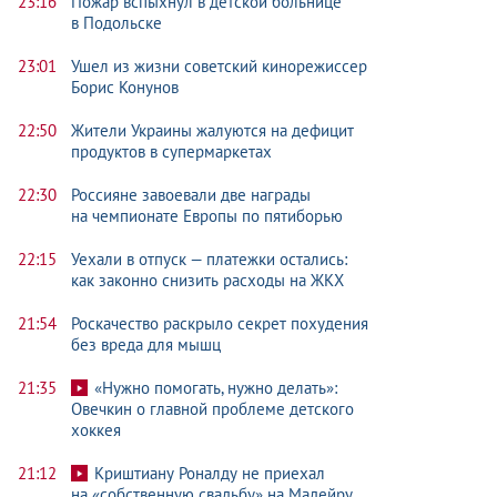
23:16
Пожар вспыхнул в детской больнице
в Подольске
23:01
Ушел из жизни советский кинорежиссер
Борис Конунов
22:50
Жители Украины жалуются на дефицит
продуктов в супермаркетах
22:30
Россияне завоевали две награды
на чемпионате Европы по пятиборью
22:15
Уехали в отпуск — платежки остались:
как законно снизить расходы на ЖКХ
21:54
Роскачество раскрыло секрет похудения
без вреда для мышц
21:35
«Нужно помогать, нужно делать»:
Овечкин о главной проблеме детского
хоккея
21:12
Криштиану Роналду не приехал
на «собственную свадьбу» на Мадейру