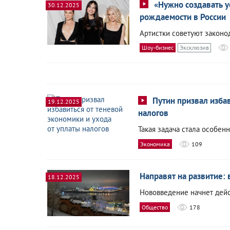
«Нужно создавать 
30.12.2025
рождаемости в России
Артистки советуют закон
Шоу-бизнес
Эксклюзив
Путин призвал избав
19.12.2025
налогов
Такая задача стала особен
Экономика
109
Направят на развитие: 
18.12.2025
Нововведение начнет дейст
Общество
178