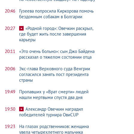
20:46
Гузеева попросила Киркорова помочь
бездомным собакам в Болгарии
20:27
«Родной город»: Овечкин раскрыл,
где будет жить после завершения
карьеры
20:11
«Это очень больно»: сын Джо Байдена
рассказал о тяжелом состоянии отца
20:06
Экс-глава Верховного суда Венгрии
согласился занять пост президента
страны
19:49
Пропавших у «Врат смерти» людей
нашли мертвыми спустя два дня
19:30
Александр Овечкин наградил
победителей турнира ОвиCUP
19:23
На глазах родственников: женщина
увела четырехлетнего мальчика