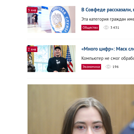
В Совфеде рассказали, 
3 янв
Эта категория граждан име
Общество
3 431
«Много цифр»: Маск сл
2 янв
Компьютер не смог обрабо
Экономика
196