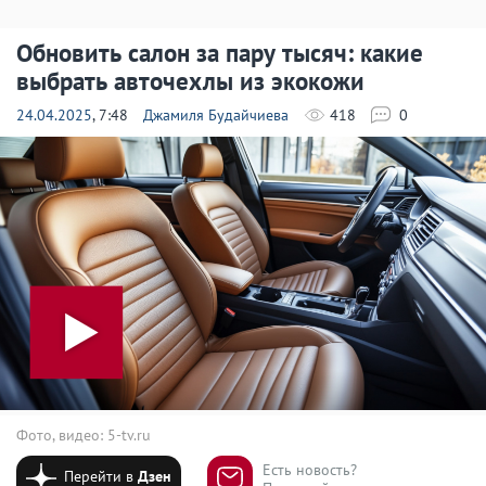
Обновить салон за пару тысяч: какие
выбрать авточехлы из экокожи
24.04.2025
, 7:48
Джамиля Будайчиева
418
0
Фото, видео: 5-tv.ru
Есть новость?
Перейти в
Дзен