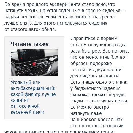
Во время прошлого эксперимента стало ясно, что
натянуть чехлы на установленные в салоне сиденья —
задача непростая. Если есть возможность, кресла
лучше снять. Для этого используются сидения
от старого автомобиля.
Справиться с первым
Читайте также
чехлом получилось в два
раза быстрее. Все потому,
что он монолитный. А вот
образец подороже
состоит из двух частей:
для сиденья и спинки.
Есть и еще одно отличие:
Угольный или
антибактериальный:
у бюджетного изделия
какой фильтр лучше
экокожа только спереди,
защитит
сзади — эластичная сетка.
от токсичной
Ее можно быстро
весенней пыли
натянуть даже
на широкое кресло. Так
что по скорости первый
чехол выигрывает, зато по внешнему виду терпит