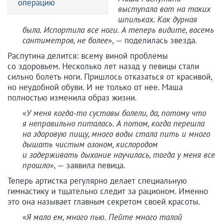
операцию
выступала вот на таких
шпильках. Как дурная
была. Испортила все ноги. А теперь видите, восемь
сантиметров, не более
», — поделилась звезда.
Распутина делится: всему виной проблемы
со здоровьем. Несколько лет назад у певицы стали
сильно болеть ноги. Пришлось отказаться от красивой,
но неудобной обуви. И не только от нее. Маша
полностью изменила образ жизни.
«
У меня когда-то суставы болели, да, потому что
я неправильно питалась. А потом, когда перешла
на здоровую пищу, много воды стала пить и много
дышать чистым озоном, кислородом
и задерживать дыхание научилась, тогда у меня все
прошло
», — заявила певица.
Теперь артистка регулярно делает специальную
гимнастику и тщательно следит за рационом. Именно
это она называет главным секретом своей красоты.
«
Я мало ем, много пью. Пейте много талой