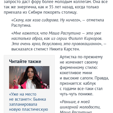
запросто даст фору более молодым коллегам. Она все
так же энергична, как и 35 лет назад, когда только
приехала из Сибири покорять столицу.
«
Скачу, как коза сидорова. Ну ничего
», — отметила
Распутина.
«
Мне кажется, что Маша Распутина — это уже
настолько образ, как из серии Филипп Киркоров.
Это очень ярко, безусловно, это провокационно
», —
высказался стилист Никита Карстен.
Артистка по-прежнему
Читайте также
не изменяет своему
фирменному стилю:
кокетливое мини
и высокие сапоги. Правда,
признается: каблук
с годами все-таки стал
чуть-чуть пониже.
«Уже на место
не встанет»: Бьянка
«
Раньше, в моей
запланировала
шикарной молодости,
новую пластическую
Маша Распутина