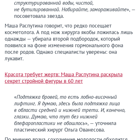
структурированной воды, чистой,
не бутилированной. Набирайте, замораживайте
», —
посоветовала звезда.
Маша Распутина говорит, что редко посещает
косметолога. А под нож хирурга якобы ложилась лишь
однажды — убирала второй подбородок, который
появился на фоне изменения гормонального фона
после родов. Однако специалисты уверены: она
лукавит.
Красота требует жертв: Маша Распутина раскрыла
секрет стройной фигуры в 60 лет
«
Подтяжка бровей, то есть лобно-височный
лифтинг. Я думаю, здесь была подтяжка лица
в области средней и нижней трети. И, конечно,
глазки. Думаю, что тут без нижней
блефаропластики не обошлось
», — уточнила
пластический хирург Ольга Ованесова.
По мнению врача, сохранение молодости обходится