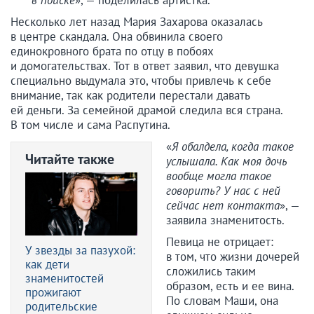
в поиске
», — поделилась артистка.
Несколько лет назад Мария Захарова оказалась
в центре скандала. Она обвинила своего
единокровного брата по отцу в побоях
и домогательствах. Тот в ответ заявил, что девушка
специально выдумала это, чтобы привлечь к себе
внимание, так как родители перестали давать
ей деньги. За семейной драмой следила вся страна.
В том числе и сама Распутина.
«
Я обалдела, когда такое
Читайте также
услышала. Как моя дочь
вообще могла такое
говорить? У нас с ней
сейчас нет контакта
», —
заявила знаменитость.
Певица не отрицает:
У звезды за пазухой:
в том, что жизни дочерей
как дети
сложились таким
знаменитостей
образом, есть и ее вина.
прожигают
По словам Маши, она
родительские