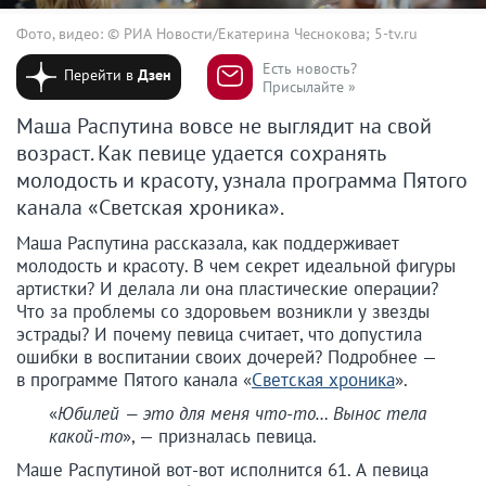
Фото, видео: © РИА Новости/Екатерина Чеснокова; 5-tv.ru
Есть новость?
Перейти в
Дзен
Присылайте »
Маша Распутина вовсе не выглядит на свой
возраст. Как певице удается сохранять
молодость и красоту, узнала программа Пятого
канала «Светская хроника».
Маша Распутина рассказала, как поддерживает
молодость и красоту. В чем секрет идеальной фигуры
артистки? И делала ли она пластические операции?
Что за проблемы со здоровьем возникли у звезды
эстрады? И почему певица считает, что допустила
ошибки в воспитании своих дочерей? Подробнее —
в программе Пятого канала «
Светская хроника
».
«
Юбилей — это для меня что-то… Вынос тела
какой-то
», — призналась певица.
Маше Распутиной вот-вот исполнится 61. А певица