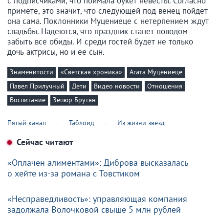
с подписчиками, что поймала букет невесты. Согласно
примете, это значит, что следующей под венец пойдет
она сама. Поклонники Муцениеце с нетерпением ждут
свадьбы. Надеются, что праздник станет поводом
забыть все обиды. И среди гостей будет не только
дочь актрисы, но и ее сын.
Знаменитости
«Светская хроника»
Агата Муцениеце
Павел Прилучный
Дети
Видео новости
Отношения
Воспитание
Зепюр Брутян
Пятый канал
Таблоид
Из жизни звезд
Сейчас читают
«Оплачен алиментами»: Диброва высказалась
о хейте из-за романа с Товстиком
«Несправедливость»: управляющая компания
задолжала Волочковой свыше 5 млн рублей