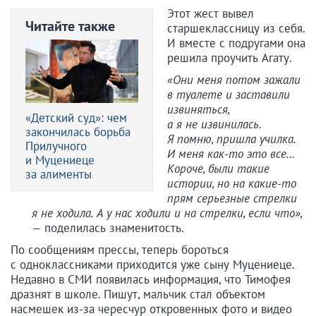
Этот жест вывел
Читайте также
старшеклассницу из себя.
И вместе с подругами она
решила проучить Агату.
«Они меня потом зажали
в туалете и заставили
извиняться,
«Детский суд»: чем
а я не извинилась.
закончилась борьба
Я помню, пришла училка.
Прилучного
И меня как-то это все…
и Муцениеце
Короче, были такие
за алименты
истории, но на какие-то
прям серьезные стрелки
я не ходила. А у нас ходили и на стрелки, если что»,
—
поделилась знаменитость.
По сообщениям прессы, теперь бороться
с одноклассниками приходится уже сыну Муцениеце.
Недавно в СМИ появилась информация, что Тимофея
дразнят в школе. Пишут, мальчик стал объектом
насмешек из-за чересчур откровенных фото и видео