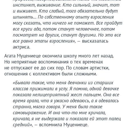
инстинкт, выживание. Кто сильный, значит, тот
и выживет. Кто слабый, того обязательно будут
шпынять… По собственному опыту взросления
могу сказать, что ничего не поможет. Все пройдут
все круги ада, потом станут человечнее, потом
посмотрят на других, станут другими. Но это все
все равно этапы взросления», —
высказалась
актриса.
Агата Муцениеце окончила школу много лет назад.
Но неприятные воспоминания о тех временах
не отпускают ее до сих пор. По словам артистки,
отношения с коллективом были сложными.
«Бывало такое, что меня девчонки из старших
классов прижимали в углу. Я помню, одной девочке
показала нелицеприятный жест пальцем. Она все
время орала, что я ужасно одеваюсь, а я одевалась
странно, мягко говоря. У меня было такое
самовыражение. И она что-то мне кричала,
кричала, я не выдержала и показала ей этот палец
средний», —
вспомнила Муцениеце.