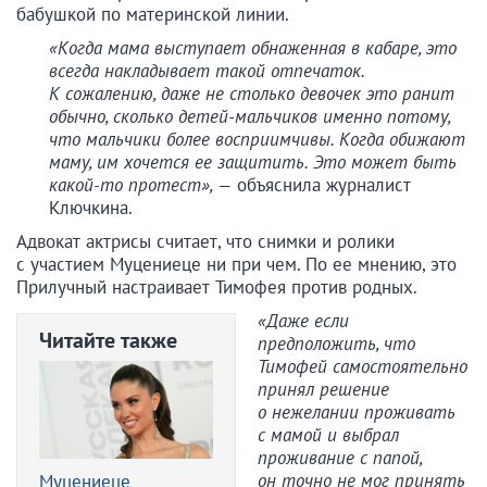
бабушкой по материнской линии.
«Когда мама выступает обнаженная в кабаре, это
всегда накладывает такой отпечаток.
К сожалению, даже не столько девочек это ранит
обычно, сколько детей-мальчиков именно потому,
что мальчики более восприимчивы. Когда обижают
маму, им хочется ее защитить. Это может быть
какой-то протест», —
объяснила журналист
Ключкина.
Адвокат актрисы считает, что снимки и ролики
с участием Муцениеце ни при чем. По ее мнению, это
Прилучный настраивает Тимофея против родных.
«Даже если
Читайте также
предположить, что
Тимофей самостоятельно
принял решение
о нежелании проживать
с мамой и выбрал
проживание с папой,
он точно не мог принять
Муцениеце