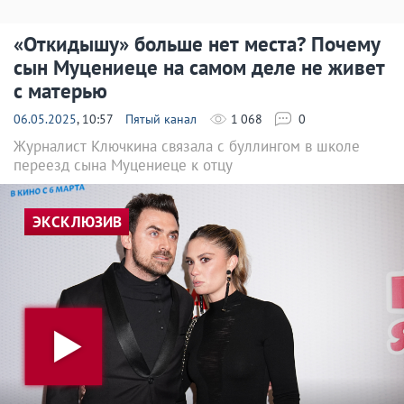
«Откидышу» больше нет места? Почему
сын Муцениеце на самом деле не живет
с матерью
06.05.2025
, 10:57
Пятый канал
1 068
0
Журналист Ключкина связала с буллингом в школе
переезд сына Муцениеце к отцу
ЭКСКЛЮЗИВ