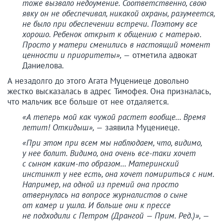
тоже вызвало недоумение. Соответственно, свою
явку он не обеспечивал, никакой охраны, разумеется,
не было при обеспечении встречи. Поэтому все
хорошо. Ребенок открыт к общению с матерью.
Просто у матери сменились в настоящий момент
ценности и приоритеты», —
отметила адвокат
Даниелова.
А незадолго до этого Агата Муцениеце довольно
жестко высказалась в адрес Тимофея. Она призналась,
что мальчик все больше от нее отдаляется.
«А теперь мой как чужой растет вообще… Время
летит! Откидыш», —
заявила Муцениеце.
«При этом при всем мы наблюдаем, что, видимо,
у нее болит. Видимо, она очень все-таки хочет
с сыном каким-то образом… Материнский
инстинкт у нее есть, она хочет помириться с ним.
Например, на одной из премий она просто
отвернулась на вопросе журналистов о сыне
от камер и ушла. И больше они к прессе
не подходили с Петром (Дрангой — Прим. Ред.)», —