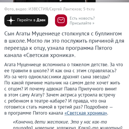
Фото, видео: ИЗВЕСТИЯ/Сергей Лантюхов; 5-tv.ru
Есть новость?
Перейти в
Дзен
Присылайте »
Сын Агаты Муцениеце столкнулся с буллингом
в школе. Могло ли это послужить причиной для
переезда к отцу, узнала программа Пятого
канала «Светская хроника».
Агата Муцениеце вспомнила о тяжелом детстве. За что
ее травили в школе? И как она с этим справлялась?
Из-за чего одноклассники дразнят сына звезды?
По какой причине мальчик на самом деле хочет жить
с отцом? И почему адвокат Павла Прилучного винит
в этом саму Агату? Зачем актриса устроила встречу
с ребенком в театре-кабаре? И правда, что она
готовится стать мамой в третий раз? Подробнее —
в программе Пятого канала
«Светская хроника»
.
«Конечно, дети жестокие. Это у нас как-то
природой, наверное, заложено. Какой-то животный