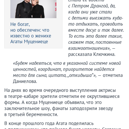
с Петром Дрангой, да,
когда они уже стали
с детьми выезжать куда-
то отдыхать, проводить
Не богат,
но обеспечен: что
вместе досуг и так далее.
известно о женихе
То есть это более такие,
Агаты Муцениеце
скажем так, постоянные
взаимоотношения», —
рассказала Ключкина.
«Будем надеяться, что в указанной системе новой
ценностей, координат, приоритетов найдется
место для сына, цитата, „откидыша“», —
отметила
Даниелова.
На днях во время очередного выступления актрисы
в театре-кабаре зрители отметили ее округлившиеся
формы. А когда Муцениеце объявила, что это
заключительное шоу, фанаты заподозрили звезду
в третьей беременности.
В конце прошлого года Агата поделилась