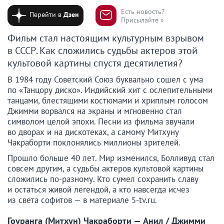
Есть новость?
Перейти в
Дзен
Присылайте »
Фильм стал настоящим культурным взрывом
в СССР. Как сложились судьбы актеров этой
культовой картины спустя десятилетия?
В 1984 году Советский Союз буквально сошел с ума
по «Танцору диско». Индийский хит с ослепительными
танцами, блестящими костюмами и хриплым голосом
Джимми ворвался на экраны и мгновенно стал
символом целой эпохи. Песни из фильма звучали
во дворах и на дискотеках, а самому Митхуну
Чакраборти поклонялись миллионы зрителей.
Прошло больше 40 лет. Мир изменился, Болливуд стал
совсем другим, а судьбы актеров культовой картины
сложились по-разному. Кто сумел сохранить славу
и остаться живой легендой, а кто навсегда исчез
из света софитов — в материале 5-tv.ru.
Гоуранга (Митхун) Чакраборти — Анил / Джимми