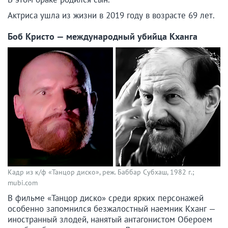
Актриса ушла из жизни в 2019 году в возрасте 69 лет.
Боб Кристо — международный убийца Кханга
Кадр из к/ф «Танцор диско», реж. Баббар Субхаш, 1982 г.;
mubi.com
В фильме «Танцор диско» среди ярких персонажей
особенно запомнился безжалостный наемник Кханг —
иностранный злодей, нанятый антагонистом Обероем