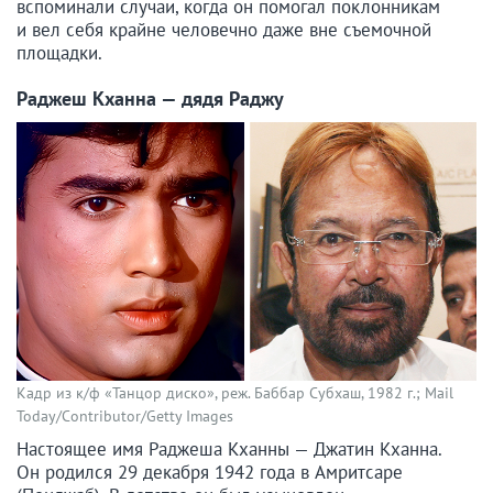
вспоминали случаи, когда он помогал поклонникам
и вел себя крайне человечно даже вне съемочной
площадки.
Раджеш Кханна — дядя Раджу
Кадр из к/ф «Танцор диско», реж. Баббар Субхаш, 1982 г.; Mail
Today/Contributor/Getty Images
Настоящее имя Раджеша Кханны — Джатин Кханна.
Он родился 29 декабря 1942 года в Амритсаре