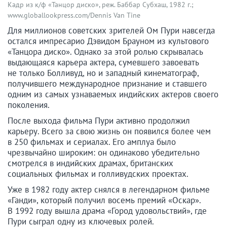
Кадр из к/ф «Танцор диско», реж. Баббар Субхаш, 1982 г.;
www.globallookpress.com/Dennis Van Tine
Для миллионов советских зрителей Ом Пури навсегда
остался импресарио Дэвидом Брауном из культового
«Танцора диско». Однако за этой ролью скрывалась
выдающаяся карьера актера, сумевшего завоевать
не только Болливуд, но и западный кинематограф,
получившего международное признание и ставшего
одним из самых узнаваемых индийских актеров своего
поколения.
После выхода фильма Пури активно продолжил
карьеру. Всего за свою жизнь он появился более чем
в 250 фильмах и сериалах. Его амплуа было
чрезвычайно широким: он одинаково убедительно
смотрелся в индийских драмах, британских
социальных фильмах и голливудских проектах.
Уже в 1982 году актер снялся в легендарном фильме
«Ганди», который получил восемь премий «Оскар».
В 1992 году вышла драма «Город удовольствий», где
Пури сыграл одну из ключевых ролей.