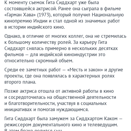
К моменту съемок Гита Сиддхарт уже была
состоявшейся актрисой. Ранее она сыграла в фильме
«Гарман Хава» (1973), который получил Национальную
кинопремию Индии и стал одной из значимых работ
в истории индийского кино.
Однако, в отличие от многих коллег, она не стремилась
к большому количеству ролей. За карьеру Гита
Сиддхарт снялась примерно в нескольких десятках
фильмов — для индийской киноиндустрии это
относительно скромный объем.
Среди ее заметных работ — «Месть и закон» и другие
проекты, где она появлялась в характерных ролях
второго плана.
Позже актриса отошла от активной работы в кино
и сосредоточилась на общественной деятельности
и благотворительности, участвуя в социальных
инициативах и помогая нуждающимся.
Гита Сиддхарт была замужем за Сиддхартом Каком —
режиссером документального кино и телеведущим.
В этом браке родился сын.