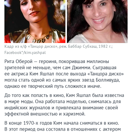
Кадр из к/ф «Танцор диско», реж. Баббар Субхаш, 1982 г.;
Facebook*/kim.yashpal
Рита Оберой — героиня, покорившая миллионы
зрителей не меньше, чем сам Джимми. Сыгравшая
ее актриса Ким Яшпал после выхода «Танцора диско»
могла стать одной из самых ярких звезд Болливуда,
однако ее творческий путь сложился иначе.
До того как попасть в кино, Ким Яшпал была известна
в мире моды. Она работала моделью, снималась для
индийских журналов и привлекала внимание своей
эффектной внешностью и харизмой.
В конце 1970-х годов Ким начала сниматься в кино.
В этот период она состояла в отношениях с актером