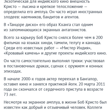
Экзотическая для индийского кино внешность
Кристо — лысина и крепкое телосложение —
определила его амплуа. Он часто играл иностранных
злодеев: наемников, бандитов и агентов.
В «Танцоре диско» его образ Кханга стал одним
из запоминающихся экранных антагонистов.
Всего за карьеру Боб Кристо снялся более чем в 200
фильмах на языках хинди, тамили, телугу и каннада.
Среди его известных работ — «Мистер Индия»,
«Кровавый камень» и другие проекты индийского кино.
Он часто самостоятельно выполнял трюки: участвовал
в постановочных драках, сценах с оружием и конных
эпизодах.
В начале 2000-х годов актер переехал в Бангалор,
оставил кино и занялся практикой йоги. 20 марта 2011
года он скончался от сердечного приступа в возрасте
73 лет.
Несмотря на экранное амплуа, в жизни Боб Кристо был
известен как добрый и отзывчивый человек. Коллеги