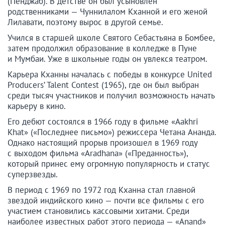
(Пенджаб). В детстве он был усыновлен
родственниками — Чуннилалом Кханной и его женой
Лилавати, поэтому вырос в другой семье.
Учился в старшей школе Святого Себастьяна в Бомбее,
затем продолжил образование в колледже в Пуне
и Мумбаи. Уже в школьные годы он увлекся театром.
Карьера Кханны началась с победы в конкурсе United
Producers’ Talent Contest (1965), где он был выбран
среди тысяч участников и получил возможность начать
карьеру в кино.
Его дебют состоялся в 1966 году в фильме «Aakhri
Khat» («Последнее письмо») режиссера Четана Ананда.
Однако настоящий прорыв произошел в 1969 году
с выходом фильма «Aradhana» («Преданность»),
который принес ему огромную популярность и статус
суперзвезды.
В период с 1969 по 1972 год Кханна стал главной
звездой индийского кино — почти все фильмы с его
участием становились кассовыми хитами. Среди
наиболее известных работ этого периода — «Anand»