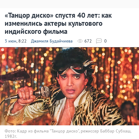
«Танцор диско» спустя 40 лет: как
изменились актеры культового
индийского фильма
3 июн
, 8:22
Джамиля Будайчиева
672
0
Фото: Кадр из фильма "Танцор диско", режиссер Баббар Субхаш,
1982г.