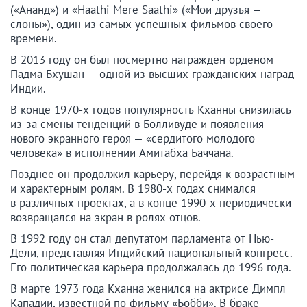
(«Ананд») и «Haathi Mere Saathi» («Мои друзья —
слоны»), один из самых успешных фильмов своего
времени.
В 2013 году он был посмертно награжден орденом
Падма Бхушан — одной из высших гражданских наград
Индии.
В конце 1970-х годов популярность Кханны снизилась
из-за смены тенденций в Болливуде и появления
нового экранного героя — «сердитого молодого
человека» в исполнении Амитабха Баччана.
Позднее он продолжил карьеру, перейдя к возрастным
и характерным ролям. В 1980-х годах снимался
в различных проектах, а в конце 1990-х периодически
возвращался на экран в ролях отцов.
В 1992 году он стал депутатом парламента от Нью-
Дели, представляя Индийский национальный конгресс.
Его политическая карьера продолжалась до 1996 года.
В марте 1973 года Кханна женился на актрисе Димпл
Кападии, известной по фильму «Бобби». В браке