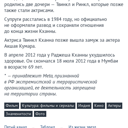
родились две дочери — Твинкл и Ринкл, которые позже
также стали актрисами.
Супруги расстались в 1984 году, но официально
не оформляли развод и сохраняли отношения
до конца жизни Кханны.
Актриса Твинкл Кханна позже вышла замуж за актера
Акшая Кумара.
В апреле 2012 года у Раджеша Кханны ухудшилось
здоровье. Он скончался 18 июля 2012 года в Мумбаи
в возрасте 69 лет.
* — принадлежит Meta, признанной
в РФ экстремистской и террористической
организацией, ее деятельность запрещена
на территории страны.
Фильм
Культура: фильмы и сериалы
Индия
Кино
Актеры
Знаменитости
Фото
Пятый канал
Таблоид
Из жизни звезд