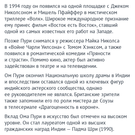
В 1994 году он появился на одной площадке с Джеком
Николсоном и Мишель Пфайффер в мистическом
триллере «Волк». Широкое международное признание
ему принес фильм «Восток есть Восток», ставший
одной из самых известных его работ на Западе.
Позже Пури снимался у режиссера Майка Николса
в «Войне Чарли Уилсона» с Томом Хэнксом, а также
появился в романтической комедии «Пряности
и страсти». Помимо кино, актер был активно
задействован в театре и на телевидении.
Ом Пури окончил Национальную школу драмы в Индии
и впоследствии оставался одной из ключевых фигур
индийского актерского сообщества, однако
ее руководителем не являлся. Британские зрители
также запомнили его по роли мистера де Соузы
в телесериале «Драгоценность в короне».
Вклад Ома Пури в искусство был отмечен на высоком
уровне. Он стал лауреатом одной из высших
гражданских наград Индии — Падма Шри (1990).