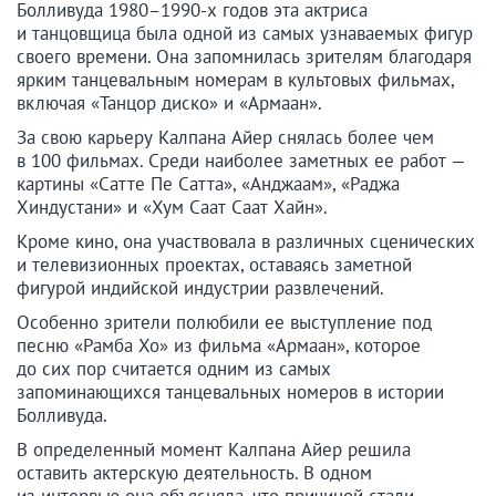
Болливуда 1980–1990-х годов эта актриса
и танцовщица была одной из самых узнаваемых фигур
своего времени. Она запомнилась зрителям благодаря
ярким танцевальным номерам в культовых фильмах,
включая «Танцор диско» и «Армаан».
За свою карьеру Калпана Айер снялась более чем
в 100 фильмах. Среди наиболее заметных ее работ —
картины «Сатте Пе Сатта», «Анджаам», «Раджа
Хиндустани» и «Хум Саат Саат Хайн».
Кроме кино, она участвовала в различных сценических
и телевизионных проектах, оставаясь заметной
фигурой индийской индустрии развлечений.
Особенно зрители полюбили ее выступление под
песню «Рамба Хо» из фильма «Армаан», которое
до сих пор считается одним из самых
запоминающихся танцевальных номеров в истории
Болливуда.
В определенный момент Калпана Айер решила
оставить актерскую деятельность. В одном
из интервью она объясняла, что причиной стали