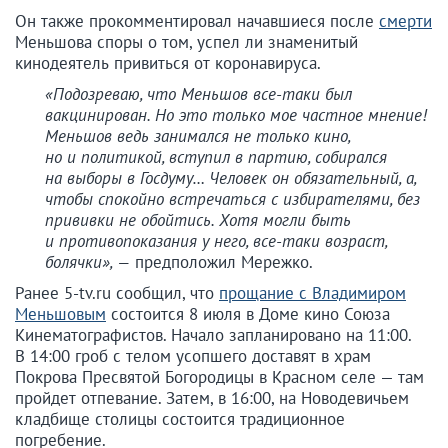
Он также прокомментировал начавшиеся после
смерти
Меньшова споры о том, успел ли знаменитый
кинодеятель привиться от коронавируса.
«Подозреваю, что Меньшов все-таки был
вакцинирован. Но это только мое частное мнение!
Меньшов ведь занимался не только кино,
но и политикой, вступил в партию, собирался
на выборы в Госдуму… Человек он обязательный, а,
чтобы спокойно встречаться с избирателями, без
прививки не обойтись. Хотя могли быть
и противопоказания у него, все-таки возраст,
болячки», —
предположил Мережко.
Ранее 5-tv.ru сообщил, что
прощание с Владимиром
Меньшовым
состоится 8 июля в Доме кино Союза
Кинематографистов. Начало запланировано на 11:00.
В 14:00 гроб с телом усопшего доставят в храм
Покрова Пресвятой Богородицы в Красном селе — там
пройдет отпевание. Затем, в 16:00, на Новодевичьем
кладбище столицы состоится традиционное
погребение.