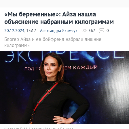
«Мы беременные»: Айза нашла
объяснение набранным килограммам
20.12.2024
, 13:17
Александра Якимчук
367
0
Блогер Айза и ее бойфренд набрали лишние
килограммы
Фото: © РИА Новости/Максим Блинов