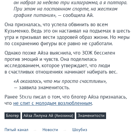
он набрал за неделю три килограмма, а я полтора.
При этом на постоянном спорте, на жестком
графике питания»,
— сообщила Ай.
Она призналась, что успела обвинить во всем
Кузьменко. Ведь это он настаивал на подъемах в шесть
утра и призывал вести здоровей образ жизни. Но меры
по сохранению фигуры все равно не сработали.
Однако позже Айза выяснила, что ЗОЖ бессилен
против эмоций и чувств. Она поделилась
исследованием, которое утверждает, что люди
в счастливых отношениях начинают набирать вес.
«А оказалось, что мы просто счастливы»,
— заявила знаменитость.
Ранее 5tv.ru писал о том, что блогер Айза призналась,
что
не спит с молодым возлюбленным
.
Блогер
Айза Лилуна Ай (Анохина)
Знаменитости
Пятый канал
Новости
Шоубиз