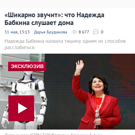
«Шикарно звучит»: что Надежда
Бабкина слушает дома
31 мая
, 13:13
Дарья Бруданова
8 677
0
Надежда Бабкина назвала тишину одним из способов
расслабиться
Фото, видео: ИЗВЕСТИЯ/Валентин Егоршин; 5-tv.ru