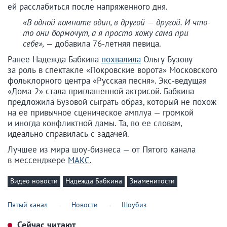
ей расслабиться после напряженного дня.
«В одной комнате один, в другой — другой. И что-
то они бормочут, а я просто хожу сама при
себе»,
— добавила 76-летняя певица.
Ранее Надежда Бабкина
похвалила
Ольгу Бузову
за роль в спектакле «Покровские ворота» Московского
фольклорного центра «Русская песня». Экс-ведущая
«Дома-2» стала приглашенной актрисой. Бабкина
предложила Бузовой сыграть образ, который не похож
на ее привычное сценическое амплуа — громкой
и иногда конфликтной дамы. Та, по ее словам,
идеально справилась с задачей.
Лучшее из мира шоу-бизнеса — от Пятого канала
в мессенджере
МАКС
.
Видео новости
Надежда Бабкина
Знаменитости
Пятый канал
Новости
Шоубиз
Сейчас читают