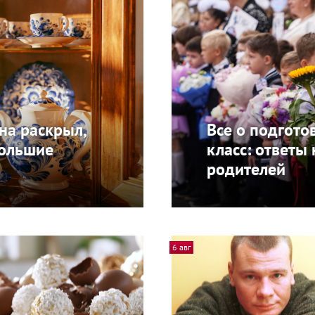
на раскрыл,
Все о подгото
большие
класс: ответы
родителей
6 авг