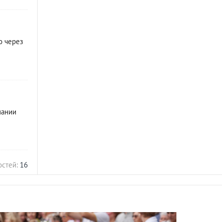
о через
пании
остей:
16