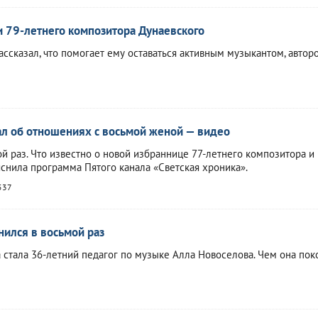
и 79-летнего композитора Дунаевского
ассказал, что помогает ему оставаться активным музыкантом, автор
ал об отношениях с восьмой женой — видео
й раз. Что известно о новой избраннице 77-летнего композитора и
яснила программа Пятого канала «Светская хроника».
537
ился в восьмой раз
стала 36-летний педагог по музыке Алла Новоселова. Чем она пок