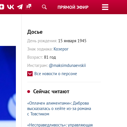
ПРЯМОЙ ЭФИР
Досье
День рождения:
15 января 1945
Знак зодиака:
Козерог
Возраст:
81 год
Инстаграм:
@maksimdunaevskii
Все новости о персоне
Сейчас читают
«Оплачен алиментами»: Диброва
высказалась о хейте из-за романа
с Товстиком
«Несправедливость»: управляющая