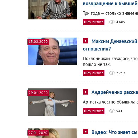
возвращение к бывшей
Три года — столько знаме
Шоу-бизнес
4 689
Максим Дунаевский 
13.02.2020
отношения?
Поклонникам казалось, что
пошло не так.
Шоу-бизнес
2 712
Андрейченко расска
29.01.2020
Артистка честно объявила 
Шоу-бизнес
541
Видео: Что знает с
27.01.2020