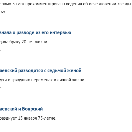
ервью 5-tv.ru прокомментировал сведения об исчезновении звезды.
169
знала о разводе из его интервью
ала браку 20 лет жизни.
5
евский разводится с седьмой женой
ухи о грядущих переменах в личной жизни.
7
аевский и Боярский
разднует 15 января 75-летие.