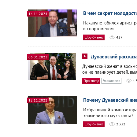
В чем секрет молодост
14.11.2024
Накануне юбилея артист р
и спортсменом.
Шоу-бизнес
427
Дунаевский рассказ
06.01.2023
Дунаевский женат в восьмо
он не планирует детей, вы
Про звезд
Эксклюзив
1 
Почему Дунаевский жен
12.11.2022
Избранницей композитора 
знаменитого музыканта?
Шоу-бизнес
2 332