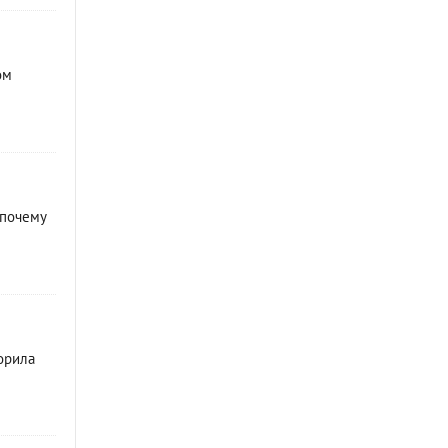
ом
 почему
орила