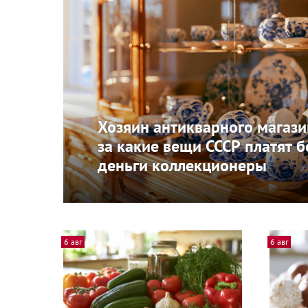
Хозяин антикварного магази
за какие вещи СССР платят 
деньги коллекционеры
6 авг
6 авг