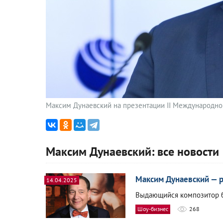
Максим Дунаевский на презентации II Международно
Максим Дунаевский: все новости
Максим Дунаевский — р
14.04.2025
Выдающийся композитор б
Шоу-бизнес
268