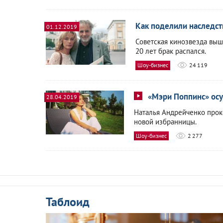
Как поделили наследс
01.12.2019
Советская кинозвезда выш
20 лет брак распался.
Шоу-бизнес
24 119
«Мэри Поппинс» осу
28.04.2019
Наталья Андрейченко прок
новой избранницы.
Шоу-бизнес
2 277
Таблоид