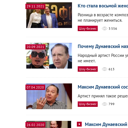
Кто стала восьмой жен
29.11.2021
Разница в возрасте композ
не планирует жениться.
Шоу-бизнес
3 556
Почему Дунаевский на
20.09.2021
Народный артист России у
не имеет.
Шоу-бизнес
613
Максим Дунаевский сос
07.04.2020
Артист принял такое реше
Шоу-бизнес
799
Максим Дунаевский 
26.02.2020