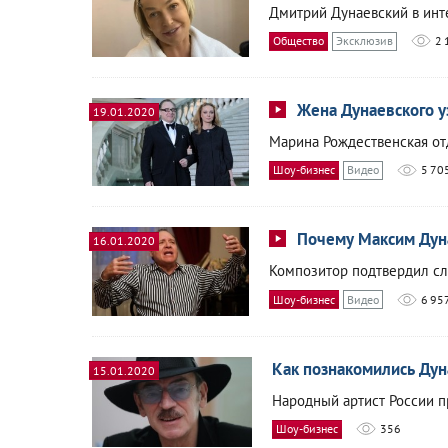
Дмитрий Дунаевский в инт
Общество
Эксклюзив
2 
Жена Дунаевского у
19.01.2020
Марина Рождественская отд
Шоу-бизнес
Видео
5 70
Почему Максим Дуна
16.01.2020
Композитор подтвердил сл
Шоу-бизнес
Видео
6 95
Как познакомились Дун
15.01.2020
Народный артист России п
Шоу-бизнес
356