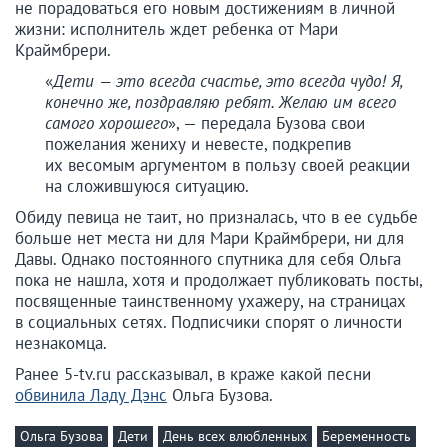
не порадоваться его новым достижениям в личной
жизни: исполнитель ждет ребенка от Мари
Краймбрери.
«
Дети — это всегда счастье, это всегда чудо! Я,
конечно же, поздравляю ребят. Желаю им всего
самого хорошего
», — передала Бузова свои
пожелания жениху и невесте, подкрепив
их весомым аргументом в пользу своей реакции
на сложившуюся ситуацию.
Обиду певица не таит, но призналась, что в ее судьбе
больше нет места ни для Мари Краймбрери, ни для
Давы. Однако постоянного спутника для себя Ольга
пока не нашла, хотя и продолжает публиковать посты,
посвященные таинственному ухажеру, на страницах
в социальных сетях. Подписчики спорят о личности
незнакомца.
Ранее 5-tv.ru рассказывал, в краже какой песни
обвинила Ладу Дэнс
Ольга Бузова.
Ольга Бузова
Дети
День всех влюбленных
Беременность