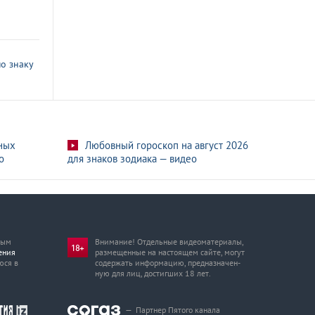
о знаку
ных
Любовный гороскоп на август 2026
о
для знаков зодиака — видео
мым
Внимание! Отдельные видеоматериалы,
ения
размещенные на настоящем сайте, могут
юся в
содержать информацию, предназначен­
ную для лиц, достигших 18 лет.
—
Партнер Пятого канала