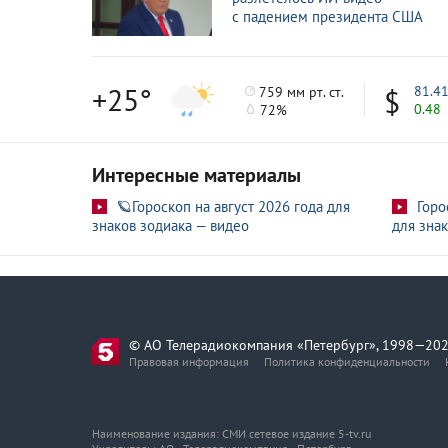
Коллега жертвы авиакатастрофы в США ф
1 февр
с падением президента США
Все бортовые самописцы разбившегося в В
1 февр
+25°
81.4
759 мм рт. ст.
0.48
72%
Интересные материалы
🪐Гороскоп на август 2026 года для
Горо
знаков зодиака — видео
для знак
© АО Телерадиокомпания «Петербург», 1998—202
Правовая информация
Политика конфиденциальности
Наименование издания: СМИ сетевое издание 5-tv.ru