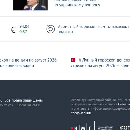
игуристки Волянской рассказала о ее жизни
по украинскому вопросу
ашингтоне самолета извлечены
1
94.06
Ароматный гороскоп: чем ты пахнешь п
0.87
зодиака
скоп на деньги на август 2026
👩Лунный гороскоп денеж
ов зодиака: видео
стрижек на август 2026 — виде
6. Все права защищены.
Используя настоящий сайт, Вы тем са
обязуетесь выполнять условия
Соглаш
Контакты
Обратная связь
и учитывать информацию, содержащу
Уведомлении
.