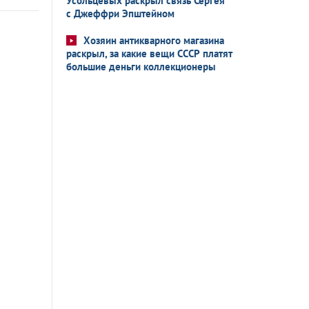
Усольцевых раскрыл связь Сергея
с Джеффри Эпштейном
Хозяин антикварного магазина
раскрыл, за какие вещи СССР платят
большие деньги коллекционеры