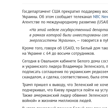
Госдепартамент США прекратил поддержку вос
Украины. Об этом сообщает телеканал
NBC Ne
Агентстве по международному развитию (USAID
«На этой неделе государственный департ
в рамках которой были инвестированы сот
энергосистемы Украины»
, — говорится в п
Кроме того, говоря об USAID, то Белый дом та
на Украине с 64 до восьми сотрудников.
Сегодня в Овальном кабинете Белого дома сос
и украинского лидера Владимира Зеленского, 
подписать соглашения по украинским редкозем
скандалом, а сделка, соответственно, была отм
Трамп пришел к выводу, что Зеленский не хоч
подчеркивал, что Киеву придется пойти на усту
Также американский лидер обвинил Зеленского
войной» и жизнями миллионов людей.