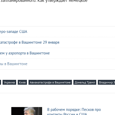
 запланированного. Как утверждает немецкое
веро-западе США
катастрофе в Вашингтоне 29 января
лем у аэропорта в Вашингтоне
фы в Вашингтоне
в из России на похороны Волянской в США
Украина
Киев
Авиакатастрофа в Вашингтоне
Дональд Трамп
Владимир З
збившегося самолета American Airlines
я в США самолета пытался избежать столкновения
и Наумова снялся с соревнований
м
В рабочем порядке: Песков про
контакты России и США