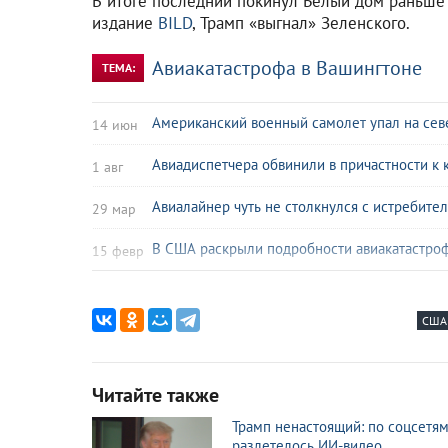
В итоге последний покинул Белый дом раньше
издание
BILD
, Трамп «выгнал» Зеленского.
Авиакатастрофа в Вашингтоне
ТЕМА:
Американский военный самолет упал на се
14 июн
Авиадиспетчера обвинили в причастности к 
1 авг
Авиалайнер чуть не столкнулся с истребите
29 мар
В США раскрыли подробности авиакатастро
15 февр
Тарасова сомневается в приезде фигуристо
5 февр
США
В Вашингтоне начали подъем обломков ра
4 февр
«В последнюю секунду»: пилот разбившегос
2 февр
Читайте также
Сын погибших в США фигуристов Шишковой 
1 февр
Трамп ненастоящий: по соцсетя
разлетелось ИИ-видео