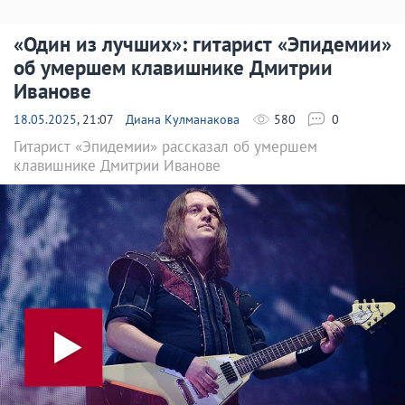
«Один из лучших»: гитарист «Эпидемии»
об умершем клавишнике Дмитрии
Иванове
18.05.2025
, 21:07
Диана Кулманакова
580
0
Гитарист «Эпидемии» рассказал об умершем
клавишнике Дмитрии Иванове