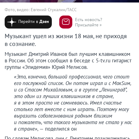
Фото, видео: Евгений Стукалин/ТАСС
Есть новость?
Перейти в
Дзен
Присылайте »
Музыкант ушел из жизни 18 мая, не приходя
в сознание.
Музыкант Дмитрий Иванов был лучшим клавишником
в России. Об этом сообщил в беседе с 5-tv.ru гитарист
группы «Эпидемия» Юрий Мелисов.
«Это, конечно, большой профессионал, чего стоит
его послужной список. Он потом играл и с МакSим,
и со Стасом Михайловым, и в группе „Ленинград“,
это один из лучших клавишников в стране,
я в этом просто не сомневаюсь. Имел счастье
столько лет вместе с ним играть. Поэтому могу
выразить соболезнования родным близким
и пожалеть, что такого музыканта не стало у нас
в стране»
, — поделился он
По словам Мелисова, они с Дмитрием познакомились