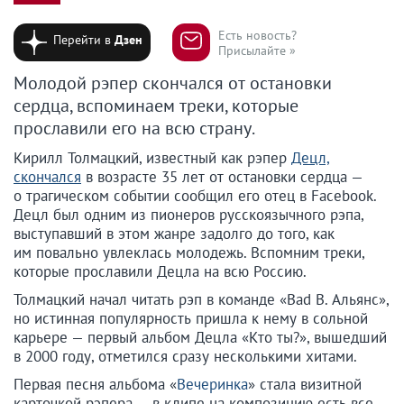
Есть новость?
Перейти в
Дзен
Присылайте »
Молодой рэпер скончался от остановки
сердца, вспоминаем треки, которые
прославили его на всю страну.
Кирилл Толмацкий, известный как рэпер
Децл,
скончался
в возрасте 35 лет от остановки сердца —
о трагическом событии сообщил его отец в Facebook.
Децл был одним из пионеров русскоязычного рэпа,
выступавший в этом жанре задолго до того, как
им повально увлеклась молодежь. Вспомним треки,
которые прославили Децла на всю Россию.
Толмацкий начал читать рэп в команде «Bad B. Альянс»,
но истинная популярность пришла к нему в сольной
карьере — первый альбом Децла «Кто ты?», вышедший
в 2000 году, отметился сразу несколькими хитами.
Первая песня альбома «
Вечеринка
» стала визитной
карточкой рэпера — в клипе на композицию есть все