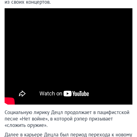
из своих концертов.
Социальную лирику Децл продолжает в пацифистской
песне «Нет войне», в которой рэпер призывает
«сложить оружие».
Далее в карьере Децла был период перехода к новому