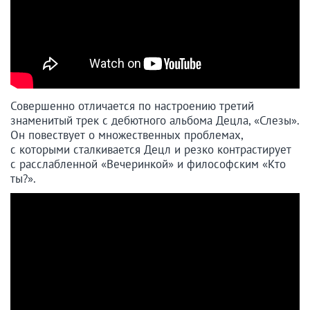
Совершенно отличается по настроению третий
знаменитый трек с дебютного альбома Децла, «Слезы».
Он повествует о множественных проблемах,
с которыми сталкивается Децл и резко контрастирует
с расслабленной «Вечеринкой» и философским «Кто
ты?».