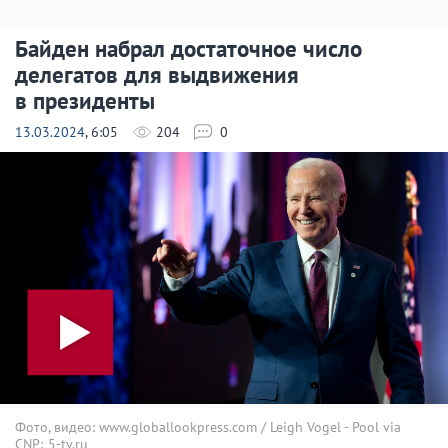
Байден набрал достаточное число
делегатов для выдвижения
в президенты
13.03.2024
, 6:05
204
0
Фото, видео: www.globallookpress.com / Leigh Vogel - Pool via
CNP; 5-tv.ru