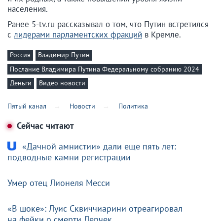
населения.
Ранее 5-tv.ru рассказывал о том, что Путин встретился
с
лидерами парламентских фракций
в Кремле.
Россия
Владимир Путин
Послание Владимира Путина Федеральному собранию 2024
Деньги
Видео новости
Пятый канал
Новости
Политика
Сейчас читают
«Дачной амнистии» дали еще пять лет:
подводные камни регистрации
Умер отец Лионеля Месси
«В шоке»: Луис Сквиччиарини отреагировал
на фейки о смерти Лерчек