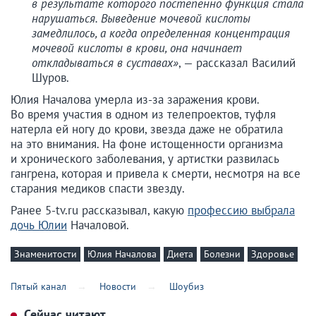
в результате которого постепенно функция стала
нарушаться. Выведение мочевой кислоты
замедлилось, а когда определенная концентрация
мочевой кислоты в крови, она начинает
откладываться в суставах»
, — рассказал Василий
Шуров.
Юлия Началова умерла из-за заражения крови.
Во время участия в одном из телепроектов, туфля
натерла ей ногу до крови, звезда даже не обратила
на это внимания. На фоне истощенности организма
и хронического заболевания, у артистки развилась
гангрена, которая и привела к смерти, несмотря на все
старания медиков спасти звезду.
Ранее 5-tv.ru рассказывал, какую
профессию выбрала
дочь Юлии
Началовой.
Знаменитости
Юлия Началова
Диета
Болезни
Здоровье
Пятый канал
Новости
Шоубиз
Сейчас читают