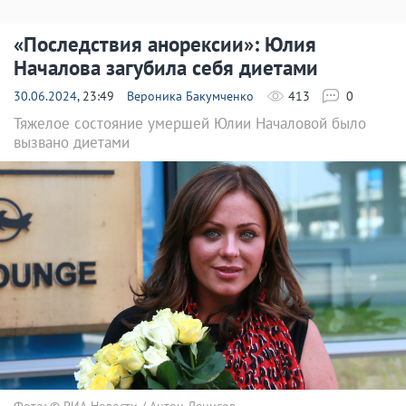
«Последствия анорексии»: Юлия
Началова загубила себя диетами
30.06.2024
, 23:49
Вероника Бакумченко
413
0
Тяжелое состояние умершей Юлии Началовой было
вызвано диетами
Фото: © РИА Новости / Антон Денисов