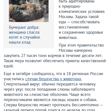
быть адаптированы
к природно-
климатических условиях
Москвы. Задача такой
еды — способствовать
восстановлению
Бумеранг добра:
женщина спасла
и сохранению здоровья
котят и случайно
животных.
нашла клад
При этом правительство
Москвы намерено
закупить 27 тысяч тонн кормов в течение десяти лет.
Такая мера позволит обеспечить приюты качественной
едой.
Еще в октябре сообщалось, что в 18 регионах России
участились
случаи бешенства у животных
.
Смертельный вирус обычно передается человеку
через укус после попадания слюны заболевшего
животного на слизистые оболочки. Чаще всего
переносчиками являются лисицы, кошки и собаки.
Сперва бешенство может протекать бессимптомно —
скрытый период порой длится от недели до года.