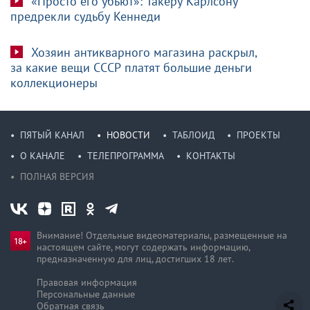
«Просто его убьют»: Такеру Карлсону
предрекли судьбу Кеннеди
Хозяин антикварного магазина раскрыл,
за какие вещи СССР платят большие деньги
коллекционеры
ПЯТЫЙ КАНАЛ
НОВОСТИ
ТАБЛОИД
ПРОЕКТЫ
О КАНАЛЕ
ТЕЛЕПРОГРАММА
КОНТАКТЫ
ПОЛНАЯ ВЕРСИЯ
Внимание! Отдельные видеоматериалы, размещенные на
настоящем сайте, могут содержать информацию,
предназначен­ную для лиц, достигших 18 лет.
Правовая информация
Персональные данные
Обратная связь