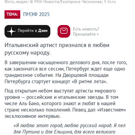
Фото, видео: © РИА Новости/Екатерина Чеснокова; 5-tv.ru
ПМЭФ 2025
ТЕМА:
Есть новость?
Перейти в
Дзен
Присылайте »
Итальянский артист признался в любви
русскому народу.
В завершении насыщенного делового дня, после того,
как закончатся все сессии, Петербург ждет еще одно
грандиозное событие. На Дворцовой площади
Петербурга стартует концерт «В ритме лета».
Под открытым небом выступят артисты мирового
уровня — российские и итальянские звезды. В том
числе Аль Бано, которого знают и любят в нашей
стране несколько поколений. Певец дал «Известиям»
эксклюзивное интервью.
«Я люблю этот город, люблю русский народ. Я пел
для Путина и для Ельцина, для всего великого