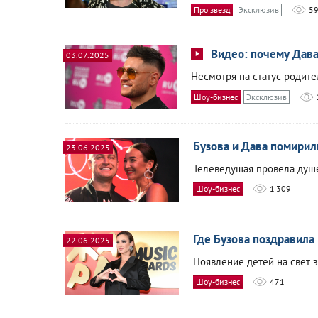
Про звезд
Эксклюзив
5
Видео: почему Дава
03.07.2025
Несмотря на статус родител
Шоу-бизнес
Эксклюзив
Бузова и Дава помирил
23.06.2025
Телеведущая провела душе
Шоу-бизнес
1 309
Где Бузова поздравил
22.06.2025
Появление детей на свет з
Шоу-бизнес
471