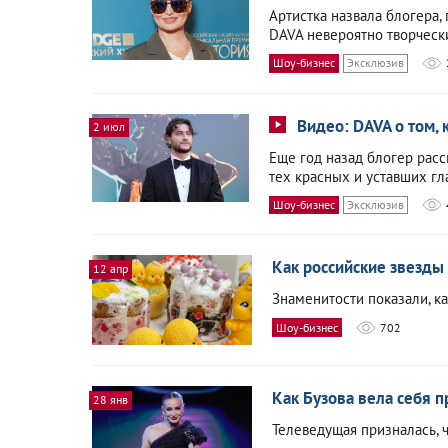
Артистка назвала блогера
DAVA невероятно творческ
Шоу-бизнес
Эксклюзив
Видео: DAVA о том, 
2 июл
Еще год назад блогер расс
тех красных и уставших гл
Шоу-бизнес
Эксклюзив
Как российские звезды 
12 апр
Знаменитости показали, ка
Шоу-бизнес
702
Как Бузова вела себя п
28 янв
Телеведущая призналась, ч