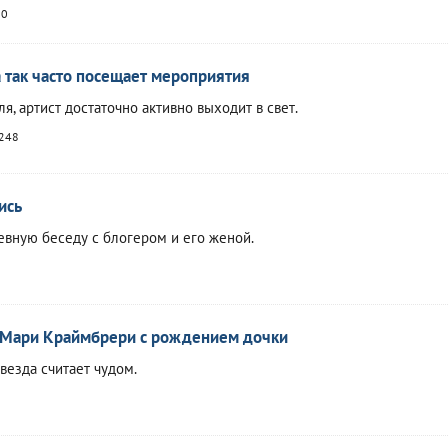
90
 так часто посещает мероприятия
я, артист достаточно активно выходит в свет.
248
ись
вную беседу с блогером и его женой.
а Мари Краймбрери с рождением дочки
везда считает чудом.