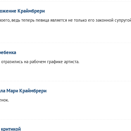
ложение Краймбрери
воего, ведь теперь певица является не только его законной супругой
ребенка
 отразились на рабочем графике артиста.
ила Мари Краймбрери
енок.
 критикой