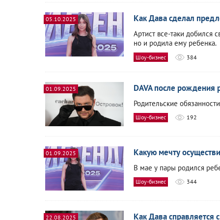
Как Дава сделал пред
05.10.2025
Артист все-таки добился с
но и родила ему ребенка.
Шоу-бизнес
384
DAVA после рождения 
01.09.2025
Родительские обязанности
Шоу-бизнес
192
Какую мечту осуществ
01.09.2025
В мае у пары родился реб
Шоу-бизнес
344
Как Дава справляется с
22.08.2025