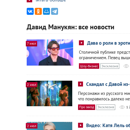
Давид Манукян: все новости
Дава о роли в эрот
7 июл
Столичной публике предст
ограничением. Певец выш
Шоу-бизнес
Эксклюзив
Скандал с Давой из
2 июл
Персонажи из русского ми
что понравилось далеко не
Про звезд
Эксклюзив
1 
Видео: Катя Лель о
2 июл