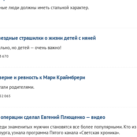
ичные люди должны иметь стальной характер.
вездные страшилки о жизни детей с няней
льно, но детей — очень важно!
3 670
верие и ревность к Мари Краймбрери
стали родителями.
52 065
 операции сделал Евгений Плющенко — видео
еди знаменитых мужчин становятся все более популярными. Кто из
рурга, узнала программа Пятого канала «Светская хроника».