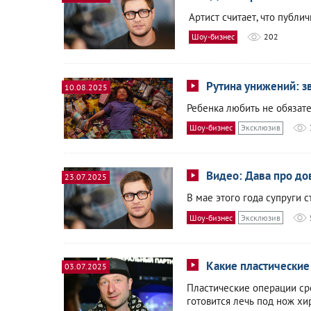
Артист считает, что публ
Шоу-бизнес
202
Рутина унижений: з
10.08.2025
Ребенка любить не обязате
Шоу-бизнес
Эксклюзив
Видео: Дава про до
23.07.2025
В мае этого года супруги 
Шоу-бизнес
Эксклюзив
Какие пластические
03.07.2025
Пластические операции ср
готовится лечь под нож хи