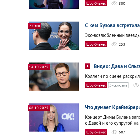
Шоу-бизнес
880
С кем Бузова встретила
22 янв
Экс-возлюбленный звезды 
Шоу-бизнес
253
Видео: Дава и Оль
14.10.2025
Коллеги по сцене раскрыл
Шоу-бизнес
Эксклюзив
Что думает Краймбрери
06.10.2025
Концерт Димы Билана зап
с Давой и его супругой на
Шоу-бизнес
607