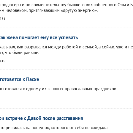
, продюсера и по совместительству бывшего возлюбленного Ольги 
им человеком, притягивающим «другую энергию».
251
как жена помогает ему все успевать
казывал, как разрывался между работой и семьей, а сейчас уже и не
аз, что были раньше.
410
готовятся к Пасхе
к готовятся к одному из главных православных праздников.
ри встрече с Давой после расставания
то решилась на поступок, которого от себя не ожидала.