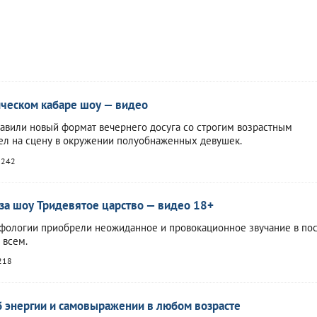
ическом кабаре шоу — видео
авили новый формат вечернего досуга со строгим возрастным
ел на сцену в окружении полуобнаженных девушек.
242
-за шоу Тридевятое царство — видео 18+
фологии приобрели неожиданное и провокационное звучание в пос
 всем.
218
б энергии и самовыражении в любом возрасте