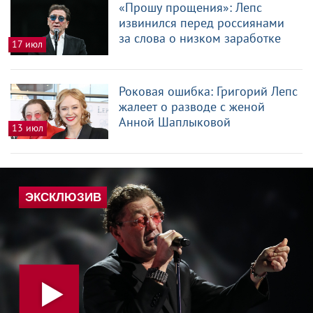
«Прошу прощения»: Лепс
извинился перед россиянами
за слова о низком заработке
17 июл
Роковая ошибка: Григорий Лепс
жалеет о разводе с женой
Анной Шаплыковой
13 июл