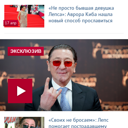
«Не просто бывшая девушка
Лепса»: Аврора Киба нашла
новый способ прославиться
17 апр
«Своих не бросаем»: Лепс
помогает пострадавшему