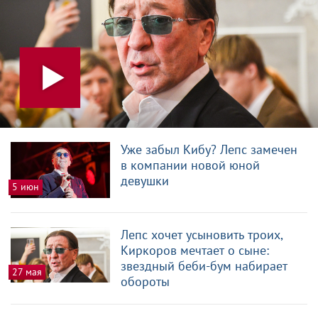
Уже забыл Кибу? Лепс замечен
в компании новой юной
девушки
5 июн
Лепс хочет усыновить троих,
Киркоров мечтает о сыне:
звездный беби-бум набирает
27 мая
обороты