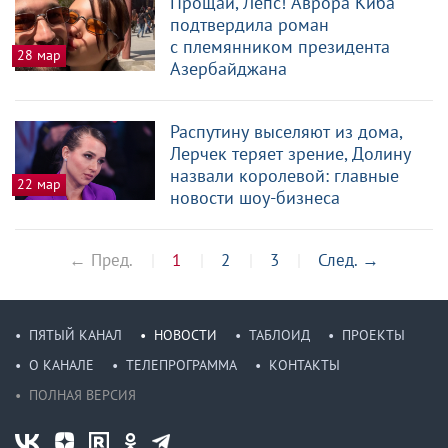
Прощай, Лепс! Аврора Киба
подтвердила роман
с племянником президента
28 мар
Азербайджана
Распутину выселяют из дома,
Лерчек теряет зрение, Долину
назвали королевой: главные
22 мар
новости шоу-бизнеса
← Пред.
1
2
3
След.
→
ПЯТЫЙ КАНАЛ
НОВОСТИ
ТАБЛОИД
ПРОЕКТЫ
О КАНАЛЕ
ТЕЛЕПРОГРАММА
КОНТАКТЫ
ПОЛНАЯ ВЕРСИЯ