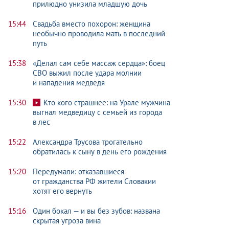
прилюдно унизила младшую дочь
15:44
Свадьба вместо похорон: женщина
необычно проводила мать в последний
путь
15:38
«Делал сам себе массаж сердца»: боец
СВО выжил после удара молнии
и нападения медведя
15:30
Кто кого страшнее: на Урале мужчина
выгнал медведицу с семьей из города
в лес
15:22
Александра Трусова трогательно
обратилась к сыну в день его рождения
15:20
Передумали: отказавшиеся
от гражданства РФ жители Словакии
хотят его вернуть
15:16
Один бокал — и вы без зубов: названа
скрытая угроза вина