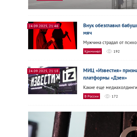
Внук обезглавил бабушк
24.09.2025, 21:46
мяч
Мужчина страдал от психо
Криминал
192
МИЦ «Известия» призн
24.09.2025, 21:18
платформы «Дзен»
Какие еще медиахолдинги
В России
172