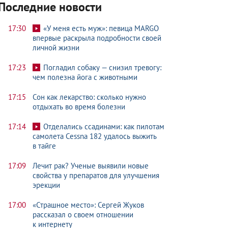
Последние новости
17:30
«У меня есть муж»: певица MARGO
впервые раскрыла подробности своей
личной жизни
17:23
Погладил собаку — снизил тревогу:
чем полезна йога с животными
17:15
Сон как лекарство: сколько нужно
отдыхать во время болезни
17:14
Отделались ссадинами: как пилотам
самолета Cessna 182 удалось выжить
в тайге
17:09
Лечит рак? Ученые выявили новые
свойства у препаратов для улучшения
эрекции
17:00
«Страшное место»: Сергей Жуков
рассказал о своем отношении
к интернету