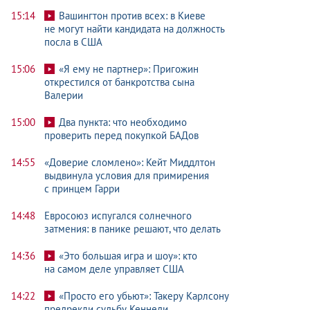
15:14
Вашингтон против всех: в Киеве
не могут найти кандидата на должность
посла в США
15:06
«Я ему не партнер»: Пригожин
открестился от банкротства сына
Валерии
15:00
Два пункта: что необходимо
проверить перед покупкой БАДов
14:55
«Доверие сломлено»: Кейт Миддлтон
выдвинула условия для примирения
с принцем Гарри
14:48
Евросоюз испугался солнечного
затмения: в панике решают, что делать
14:36
«Это большая игра и шоу»: кто
на самом деле управляет США
14:22
«Просто его убьют»: Такеру Карлсону
предрекли судьбу Кеннеди