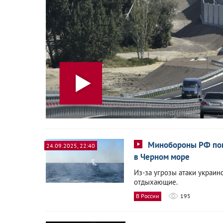
Минобороны РФ пок
24.09.2025, 22:40
в Черном море
Из-за угрозы атаки украин
отдыхающие.
В России
195