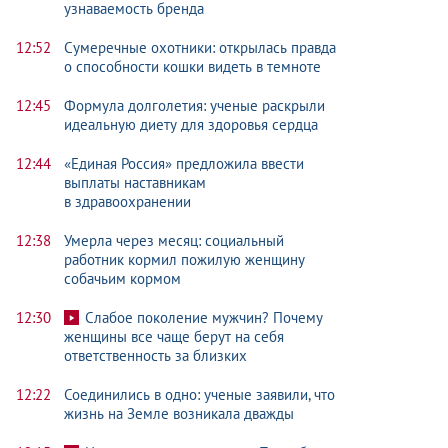
узнаваемость бренда
12:52
Сумеречные охотники: открылась правда
о способности кошки видеть в темноте
12:45
Формула долголетия: ученые раскрыли
идеальную диету для здоровья сердца
12:44
«Единая Россия» предложила ввести
выплаты наставникам
в здравоохранении
12:38
Умерла через месяц: социальный
работник кормил пожилую женщину
собачьим кормом
12:30
Слабое поколение мужчин? Почему
женщины все чаще берут на себя
ответственность за близких
12:22
Соединились в одно: ученые заявили, что
жизнь на Земле возникала дважды