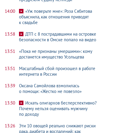
14:00
«Уж поверьте мне»: Роза Сябитова
объяснила, как отношения приводят
к свадьбе
13:58
ДТП с 8 пострадавшими на островке
безопасности в Омске попало на видео
13:51
«Пока не признаны умершими»: кому
достанется имущество Усольцева
13:51
Масштабный сбой произошел в работе
интернета в России
13:39
Оксана Самойлова взмолилась
о помощи: «Жестко не повезло»
13:30
Искать олигархов бесперспективно?
Почему нельзя оценивать мужчину
по доходу
13:26
Эти 10 овощей реально снижают риски
рака, диабета и воспалений: как