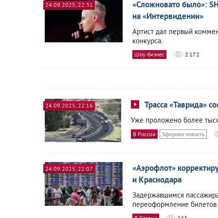
«Сложновато было»: S
24.09.2025, 22:31
на «Интервидении»
Артист дал первый коммен
конкурса.
Шоу-бизнес
2 172
Трасса «Таврида» с
24.09.2025, 22:16
Уже проложено более тыся
В России
Эфирная новость
«Аэрофлот» корректиру
24.09.2025, 22:07
и Краснодара
Задержавшимся пассажира
переоформление билетов 
В России
165