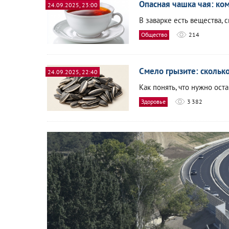
Опасная чашка чая: ко
24.09.2025, 23:00
В заварке есть вещества,
Общество
214
Смело грызите: сколько
24.09.2025, 22:40
Как понять, что нужно ост
Здоровье
3 382