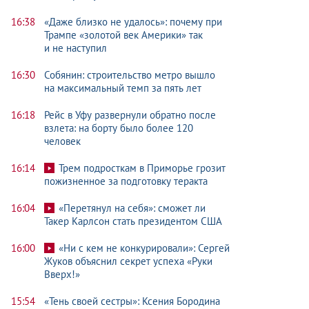
16:38
«Даже близко не удалось»: почему при
Трампе «золотой век Америки» так
и не наступил
16:30
Собянин: строительство метро вышло
на максимальный темп за пять лет
16:18
Рейс в Уфу развернули обратно после
взлета: на борту было более 120
человек
16:14
Трем подросткам в Приморье грозит
пожизненное за подготовку теракта
16:04
«Перетянул на себя»: сможет ли
Такер Карлсон стать президентом США
16:00
«Ни с кем не конкурировали»: Сергей
Жуков объяснил секрет успеха «Руки
Вверх!»
15:54
«Тень своей сестры»: Ксения Бородина