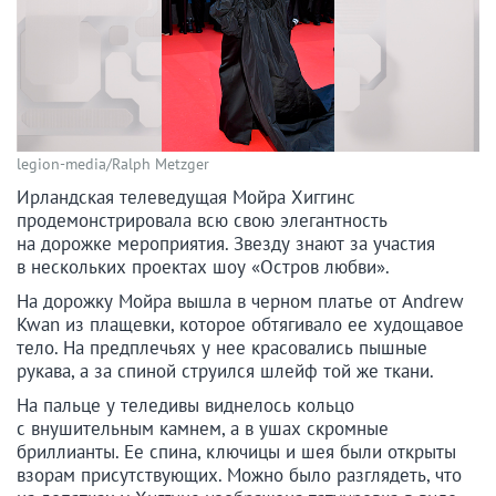
legion-media/Ralph Metzger
Ирландская телеведущая Мойра Хиггинс
продемонстрировала всю свою элегантность
на дорожке мероприятия. Звезду знают за участия
в нескольких проектах шоу «Остров любви».
На дорожку Мойра вышла в черном платье от Andrew
Kwan из плащевки, которое обтягивало ее худощавое
тело. На предплечьях у нее красовались пышные
рукава, а за спиной струился шлейф той же ткани.
На пальце у теледивы виднелось кольцо
с внушительным камнем, а в ушах скромные
бриллианты. Ее спина, ключицы и шея были открыты
взорам присутствующих. Можно было разглядеть, что