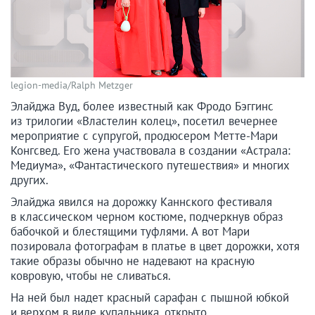
legion-media/Ralph Metzger
Элайджа Вуд, более известный как Фродо Бэггинс
из трилогии «Властелин колец», посетил вечернее
мероприятие с супругой, продюсером Метте-Мари
Конгсвед. Его жена участвовала в создании «Астрала:
Медиума», «Фантастического путешествия» и многих
других.
Элайджа явился на дорожку Каннского фестиваля
в классическом черном костюме, подчеркнув образ
бабочкой и блестящими туфлями. А вот Мари
позировала фотографам в платье в цвет дорожки, хотя
такие образы обычно не надевают на красную
ковровую, чтобы не сливаться.
На ней был надет красный сарафан с пышной юбкой
и верхом в виде купальника, открыто