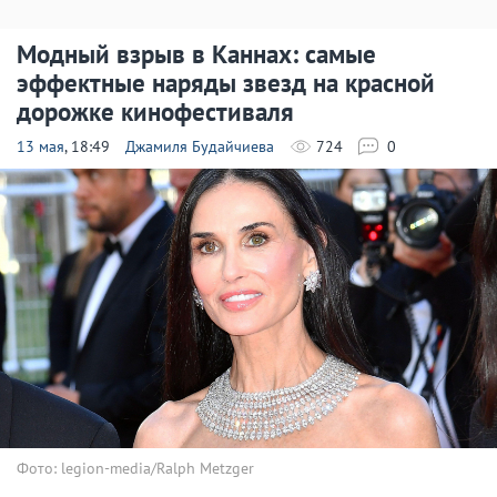
Модный взрыв в Каннах: самые
эффектные наряды звезд на красной
дорожке кинофестиваля
13 мая
, 18:49
Джамиля Будайчиева
724
0
Фото: legion-media/Ralph Metzger