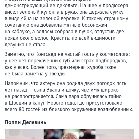
демонстрирующий ее декольте. На шее у продюсера
висел зеленый кулон, а в руках она держала сумку
в виде яйца на зеленой веревке. К такому странному
сочетанию она добавила мятные босоножки
на каблуке, а волосы собрала в пучок, отпустив две
пряди около волос. Красить, по всей видимости,
девушка не стала.
Заметно, что Конгсвед не частый гость у косметолога:
у нее нет перекаченных губ или страх подбородков,
как у всех. Более того, чрезмерная худоба тоже
не была заметна у звезды.
Напомним, что актеру она родила двух погодок пять
лет назад — сына Эвана и дочку, чье имя широко
не распространяется. Сама пара обручилась тайно
в Швеции в канун Нового года, где присутствовало
всего 80 гостей из близкого окружения возлюбленных.
Поппи Делевинь