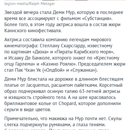
legion-media/Ralph Metzger
Звездой вечера стала Деми Мур, которую в последнее
время все ассоциируют с фильмом «Субстанция».
Более того, в этом году актриса вошла в состав жюри
Каннского кинофестиваля.
Актриса составила компанию легендам мирового
кинематографа: Стеллану Скарсгарду, известному
по картинам «Дюна» и «Пираты Карибского моря»,
и Исааку Де Банколе, которого знают по «Крестному
отцу Гарлема» и «Казино Роялю». Председателем жюри
стал Пак Чхан Ук («Олдбой» и «Служанка»).
Деми Мур блистала на дорожке в длинном блестящем
платье от Jacquemus, расшитом пайетками. Корсетный
образ подчеркивал осиную талию 63-летней актрисы
и изящность стройного тела. А на шее красовалось
бриллиантовое колье от Chopard, которое дополнили
серьги в виде цветов.
Примечательно, что макияжа на Мур почти нет. Скулы
слегка подчеркнуты румянами, а глаза тенями.