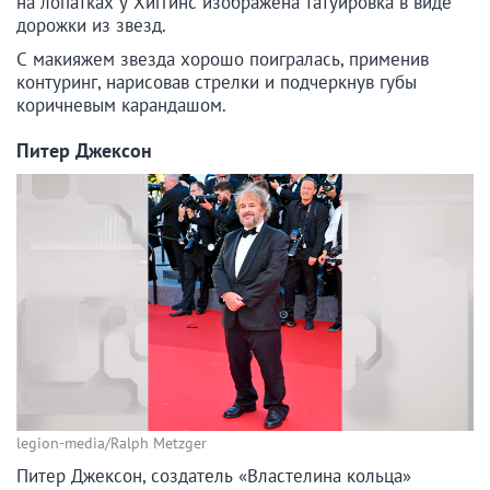
на лопатках у Хиггинс изображена татуировка в виде
дорожки из звезд.
С макияжем звезда хорошо поигралась, применив
контуринг, нарисовав стрелки и подчеркнув губы
коричневым карандашом.
Питер Джексон
legion-media/Ralph Metzger
Питер Джексон, создатель «Властелина кольца»