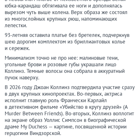
юбка-карандаш обтягивала ее ноги и дополнялась
вырезом чуть выше колена. Верх образа же состоял
из многослойных крупных рюш, напоминающих
лепестки.
93-летняя оставила платье без бретелек, подчеркнув
шею дорогим комплектом из бриллиантовых колье
и сережек.
Минимализм точно не про нее: малиновые тени,
угольные брови и розовые губы украшали лицо
Коллинз. Темные волосы она собрала в аккуратный
пучок наверху.
В 2026 году Джоан Коллинз подтвердила участие сразу
в двух крупных кинопроектах. Во-первых, актриса
исполнит главную роль Франчески Карлайл
в детективном фильме «Убийство в кругу друзей» (A
Murder Between Friends). Во-вторых, Коллинз воплотит
на экране образ Уоллис Симпсон в биографической
драме My Duchess — картине, посвященной истории
герцогини Виндзорской.