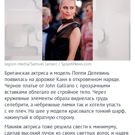
legion-media/Samuel Leclerc / SplashNews.com
Британская актриса и модель Поппи Делевинь
появилась на дорожке Канн в откровенном наряде.
Черное платье от John Galliano с прозрачными
вставками облегало ее стройное тело. Через
кружевные элементы образа виднелась грудь
селебрити, а небрежные лямки так и хотели упасть
с ее плеч. На шее у модели красовался тонкий шарф,
накинутый в обратную сторону.
Макияж актриса тоже решила свести к минимуму,
сделав высокий пучок из своих светлых волос и надев