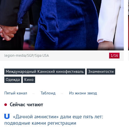
legion-media/SGP/Sipa USA
1/16
Международный Каннский кинофестиваль
Знаменитости
Одежда
Кино
Пятый канал
Таблоид
Из жизни звезд
Сейчас читают
«Дачной амнистии» дали еще пять лет:
подводные камни регистрации