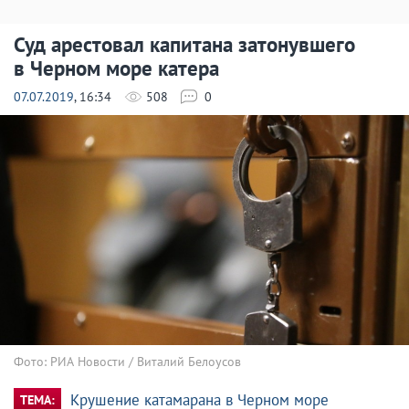
Суд арестовал капитана затонувшего
в Черном море катера
07.07.2019
, 16:34
508
0
Фото: РИА Новости / Виталий Белоусов
Крушение катамарана в Черном море
ТЕМА: