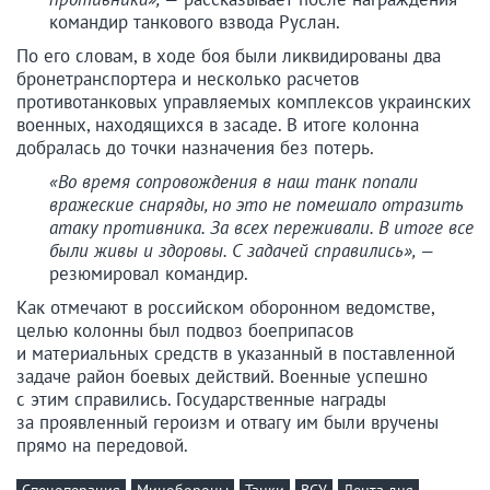
командир танкового взвода Руслан.
По его словам, в ходе боя были ликвидированы два
бронетранспортера и несколько расчетов
противотанковых управляемых комплексов украинских
военных, находящихся в засаде. В итоге колонна
добралась до точки назначения без потерь.
«Во время сопровождения в наш танк попали
вражеские снаряды, но это не помешало отразить
атаку противника. За всех переживали. В итоге все
были живы и здоровы. С задачей справились», —
резюмировал командир.
Как отмечают в российском оборонном ведомстве,
целью колонны был подвоз боеприпасов
и материальных средств в указанный в поставленной
задаче район боевых действий. Военные успешно
с этим справились. Государственные награды
за проявленный героизм и отвагу им были вручены
прямо на передовой.
Спецоперация
Минобороны
Танки
ВСУ
Лента дня