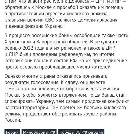
с тем, что власти республик Донбасса — ДНР и ЛНР —
обратились к Москве с просьбой оказать им помощь
в противостоянии агрессии киевского режима.
Главными целями СВО являются демилитаризация
и денацификация Украины.
В процессе российские бойцы освободили также части
Херсонской и Запорожской областей. В результате
осенью 2022 года в этих регионах, а также в ДНР
и ЛНР были проведены референдумы, по итогам
которых они вошли в состав РФ. За их присоединение
проголосовало преобладающее число жителей.
Однако многие страны отказались признавать
результаты голосования. К слову, они вместе
с Незалежной решили, что миротворческая миссия
Москвы якобы является вторжением. Тогда Запад стал
спонсировать Украину, тем самым продолжая конфликт
на этой территории. Тем временем боевики киевского
режима продолжают обстреливать жилые районы
России.
Россия
Минобороны РФ
Победы ВС РФ сегодня