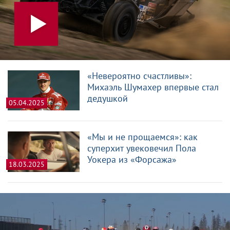
«Невероятно счастливы»:
Михаэль Шумахер впервые стал
дедушкой
05.04.2025
«Мы и не прощаемся»: как
суперхит увековечил Пола
Уокера из «Форсажа»
18.03.2025