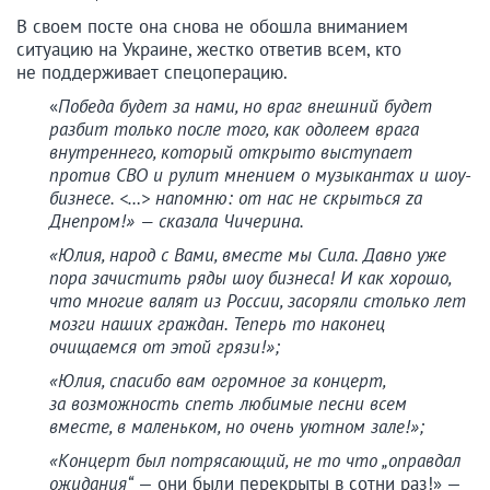
В своем посте она снова не обошла вниманием
ситуацию на Украине, жестко ответив всем, кто
не поддерживает спецоперацию.
«
Победа будет за нами, но враг внешний будет
разбит только после того, как одолеем врага
внутреннего, который открыто выступает
против СВО и рулит мнением о музыкантах и шоу-
бизнесе. <…> напомню: от нас не скрыться zа
Днепром!» — сказала Чичерина.
«Юлия, народ с Вами, вместе мы Сила. Давно уже
пора зачистить ряды шоу бизнеса! И как хорошо,
что многие валят из России, засоряли столько лет
мозги наших граждан. Теперь то наконец
очищаемся от этой грязи!»;
«Юлия, спасибо вам огромное за концерт,
за возможность спеть любимые песни всем
вместе, в маленьком, но очень уютном зале!»;
«Концерт был потрясающий, не то что „оправдал
ожидания“
— они были перекрыты в сотни раз!» —