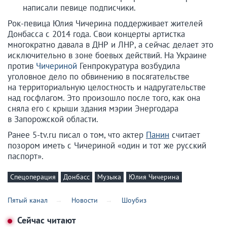
написали певице подписчики.
Рок-певица Юлия Чичерина поддерживает жителей
Донбасса с 2014 года. Свои концерты артистка
многократно давала в ДНР и ЛНР, а сейчас делает это
исключительно в зоне боевых действий. На Украине
против
Чичериной
Генпрокуратура возбудила
уголовное дело по обвинению в посягательстве
на территориальную целостность и надругательстве
над госфлагом. Это произошло после того, как она
сняла его с крыши здания мэрии Энергодара
в Запорожской области.
Ранее 5-tv.ru писал о том, что актер
Панин
считает
позором иметь с Чичериной «один и тот же русский
паспорт».
Спецоперация
Донбасс
Музыка
Юлия Чичерина
Пятый канал
Новости
Шоубиз
Сейчас читают